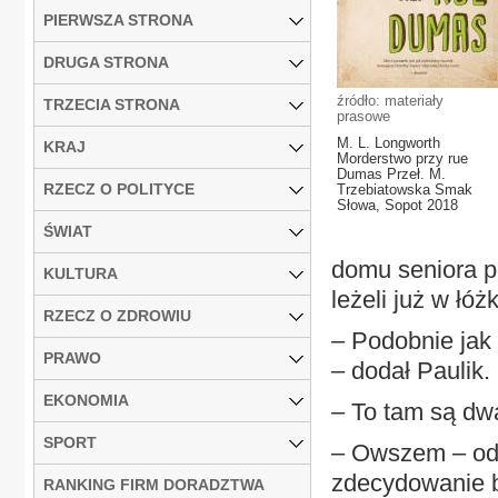
PIERWSZA STRONA
DRUGA STRONA
źródło: materiały
TRZECIA STRONA
prasowe
M. L. Longworth
KRAJ
Morderstwo przy rue
Dumas Przeł. M.
RZECZ O POLITYCE
Trzebiatowska Smak
Słowa, Sopot 2018
ŚWIAT
domu seniora p
KULTURA
leżeli już w łóż
RZECZ O ZDROWIU
– Podobnie jak 
PRAWO
– dodał Paulik.
EKONOMIA
– To tam są dw
SPORT
– Owszem – odpa
zdecydowanie b
RANKING FIRM DORADZTWA