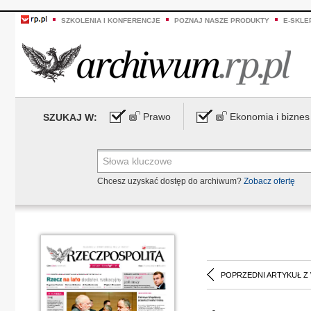
SZKOLENIA I KONFERENCJE
POZNAJ NASZE PRODUKTY
E-SKLE
Prawo
Ekonomia i biznes
SZUKAJ W:
Chcesz uzyskać dostęp do archiwum?
Zobacz ofertę
POPRZEDNI ARTYKUŁ Z