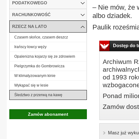
PODATKOWEGO
– Nie mów, że 
albo dziadek.
RACHUNKOWOŚĆ
Paulik roześmiał
RZECZ NA LATO
Czasem słońce, czasem deszcz
Dostęp do tr
Irańscy łowcy węży
Opalenizna kojarzy się ze zdrowiem
Archiwum Rz
Pielgrzymka do Gombrowicza
archiwalnyc
W klimatyzowanym kinie
od 1993 roku
wzbogacone
Wykąpać się w lesie
Ponad milio
Śledztwo z przerwą na kawę
Zamów dostę
Zamów abonament
Masz już wyku