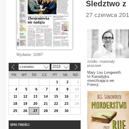
Śledztwo z
27 czerwca 2018
Wydanie:
11087
źródło: materiały
prasowe
czerwiec
2018
«
»
Mary Lou Longworth
PN
WT
ŚR
CZ
PT
SB
ND
to Kanadyjka
mieszkająca we
1
2
3
Francji
4
5
6
7
8
9
10
11
12
13
14
15
16
17
18
19
20
21
22
23
24
25
26
27
28
29
30
SPIS TREŚCI