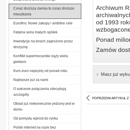
Archiwum Rz
Coraz droższa ziemia to coraz droższe
archiwalnyc
mieszkania
od 1993 roku
Eurofins: Nowe zakupy i ambitne cele
wzbogacone
Fatalna seria małych spółek
Ponad milio
Inwestycje na torach zagrożone przez
drożyznę
Zamów dostę
Konflikt supermocarstw ciąży wielu
giełdom
Kurs euro najwyżej od ponad roku
Masz już wyku
Najlepsze już za nami
O sukcesie połączenia zdecydują
szczegóły
POPRZEDNI ARTYKUŁ Z
Obiad już niekoniecznie jedzony jest w
domu
Od pomysłu wprost do rynku
Polski internet na razie bez