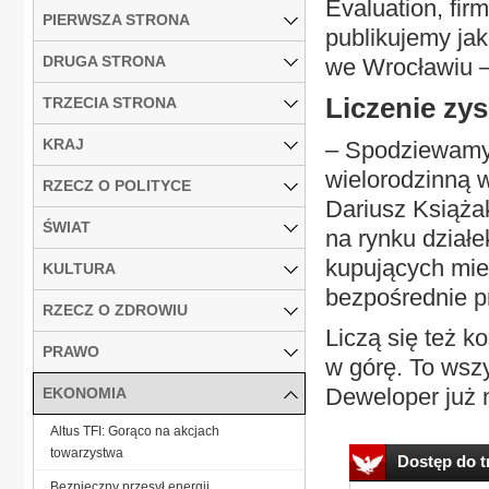
Evaluation, fir
PIERWSZA STRONA
publikujemy jak
DRUGA STRONA
we Wrocławiu –
Liczenie zy
TRZECIA STRONA
KRAJ
– Spodziewamy
wielorodzinną w
RZECZ O POLITYCE
Dariusz Książa
ŚWIAT
na rynku działe
kupujących mie
KULTURA
bezpośrednie p
RZECZ O ZDROWIU
Liczą się też k
PRAWO
w górę. To wszy
Deweloper już n
EKONOMIA
Altus TFI: Gorąco na akcjach
towarzystwa
Dostęp do tr
Bezpieczny przesył energii