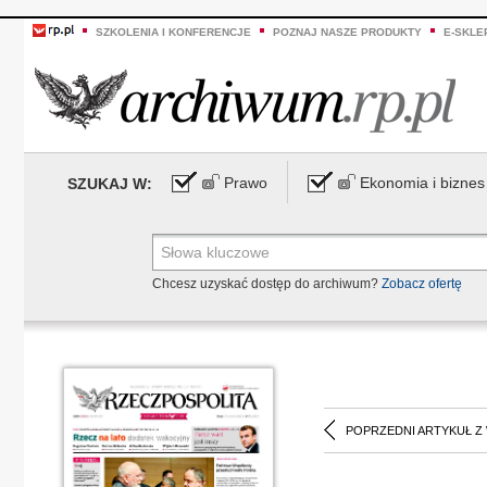
SZKOLENIA I KONFERENCJE
POZNAJ NASZE PRODUKTY
E-SKLE
Prawo
Ekonomia i biznes
SZUKAJ W:
Chcesz uzyskać dostęp do archiwum?
Zobacz ofertę
POPRZEDNI ARTYKUŁ Z