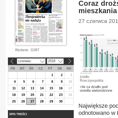
Coraz droż
mieszkania
27 czerwca 201
Wydanie:
11087
czerwiec
2018
«
»
PN
WT
ŚR
CZ
PT
SB
ND
1
2
3
źródło:
Rzeczpospolita
4
5
6
7
8
9
10
>ile za działki pod
11
12
13
14
15
16
17
osiedla wielorodzinne
18
19
20
21
22
23
24
25
26
27
28
29
30
Największe podw
odnotowano w 
SPIS TREŚCI