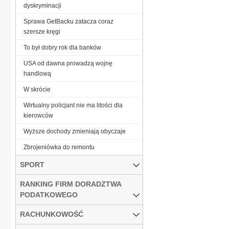
dyskryminacji
Sprawa GetBacku zatacza coraz
szersze kręgi
To był dobry rok dla banków
USA od dawna prowadzą wojnę
handlową
W skrócie
Wirtualny policjant nie ma litości dla
kierowców
Wyższe dochody zmieniają obyczaje
Zbrojeniówka do remontu
SPORT
RANKING FIRM DORADZTWA
PODATKOWEGO
RACHUNKOWOŚĆ