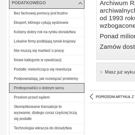
Archiwum Rz
PODATKOWEGO
archiwalnyc
Bez fachowej pomocy jest trudno
od 1993 roku
Ekspert, którego cytują sędziowie
wzbogacone
Kolejny dobry rok na rynku doradztwa
Ponad milio
Lokalne firmy podbijają rynek krajowy
Zamów dostę
Nie muszą się martwić o pracę
Nowe kategorie w rywalizacji
Podatki: niekończąca się rewolucja
Masz już wyku
Podpowiadają, jak rozwiązać problemy
Profesjonaliści o dobrym sercu
POPRZEDNI ARTYKUŁ Z
Przełom przed sądem
Skomplikowane transakcje to
wyzwanie, dlatego coraz częściej liczą
się podatki
Technologia wkracza do doradztwa