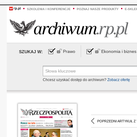
SZKOLENIA I KONFERENCJE
POZNAJ NASZE PRODUKTY
E-SKLE
Prawo
Ekonomia i biznes
SZUKAJ W:
Chcesz uzyskać dostęp do archiwum?
Zobacz ofertę
POPRZEDNI ARTYKUŁ Z