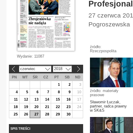
Profesjona
27 czerwca 201
Pogroszewska
źródło:
Rzeczpospolita
Wydanie:
11087
czerwiec
2018
«
»
PN
WT
ŚR
CZ
PT
SB
ND
1
2
3
źródło: materiały
4
5
6
7
8
9
10
prasowe
11
12
13
14
15
16
17
Sławomir Łuczak,
partner, radca prawny
18
19
20
21
22
23
24
w SK&S
25
26
27
28
29
30
SPIS TREŚCI