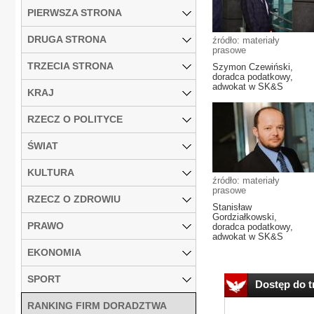
PIERWSZA STRONA
DRUGA STRONA
źródło: materiały
prasowe
TRZECIA STRONA
Szymon Czewiński,
doradca podatkowy,
adwokat w SK&S
KRAJ
RZECZ O POLITYCE
ŚWIAT
KULTURA
źródło: materiały
prasowe
RZECZ O ZDROWIU
Stanisław
Gordziałkowski,
PRAWO
doradca podatkowy,
adwokat w SK&S
EKONOMIA
SPORT
Dostęp do tr
RANKING FIRM DORADZTWA