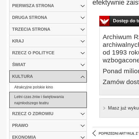
efektywnie zaist
PIERWSZA STRONA
DRUGA STRONA
Dostęp do tr
TRZECIA STRONA
Archiwum Rz
KRAJ
archiwalnyc
od 1993 roku
RZECZ O POLITYCE
wzbogacone
ŚWIAT
Ponad milio
KULTURA
Zamów dostę
Atrakcyjne polskie kino
Letni czas żniw i świętowania
najmłodszego teatru
Masz już wyku
RZECZ O ZDROWIU
PRAWO
POPRZEDNI ARTYKUŁ Z
EKONOMIA