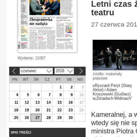
Letni czas
teatru
27 czerwca 2018
Wydanie:
11087
czerwiec
2018
«
»
źródło: materiały
prasowe
PN
WT
ŚR
CZ
PT
SB
ND
≥Ryszard Peryt (Stary
1
2
3
Aktor) i Adam
Kruszewski (Guślarz)
4
5
6
7
8
9
10
w„Dziadach-Widmach”
11
12
13
14
15
16
17
18
19
20
21
22
23
24
Kameralnej, a w
25
26
27
28
29
30
wtedy się nie 
ministra Piotra
SPIS TREŚCI