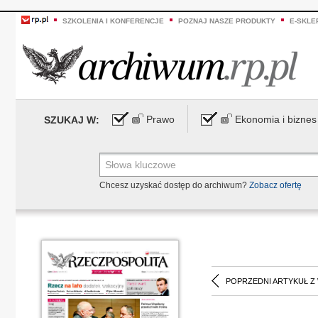
SZKOLENIA I KONFERENCJE
POZNAJ NASZE PRODUKTY
E-SKLE
Prawo
Ekonomia i biznes
SZUKAJ W:
Chcesz uzyskać dostęp do archiwum?
Zobacz ofertę
POPRZEDNI ARTYKUŁ Z