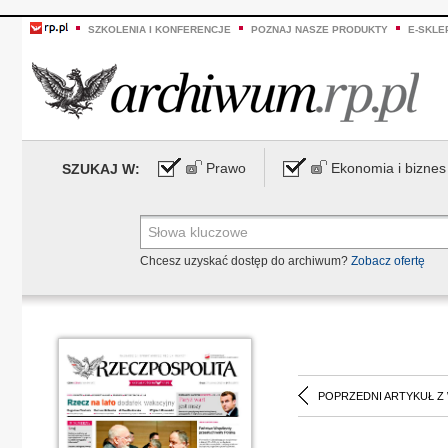
SZKOLENIA I KONFERENCJE
POZNAJ NASZE PRODUKTY
E-SKLE
Prawo
Ekonomia i biznes
SZUKAJ W:
Chcesz uzyskać dostęp do archiwum?
Zobacz ofertę
POPRZEDNI ARTYKUŁ Z