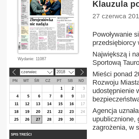
Klauzula p
27 czerwca 201
Powoływanie si
przedsiębiorcy
Największą i n
Wydanie:
11087
Sportową Tauro
czerwiec
2018
Mieści ponad 20
«
»
PN
WT
ŚR
CZ
PT
SB
ND
Rozwoju Miasta
1
2
3
udostępnienie 
4
5
6
7
8
9
10
bezpieczeństwa
11
12
13
14
15
16
17
Agencja uznała,
18
19
20
21
22
23
24
upublicznione, 
25
26
27
28
29
30
zagrożenia, w s
SPIS TREŚCI