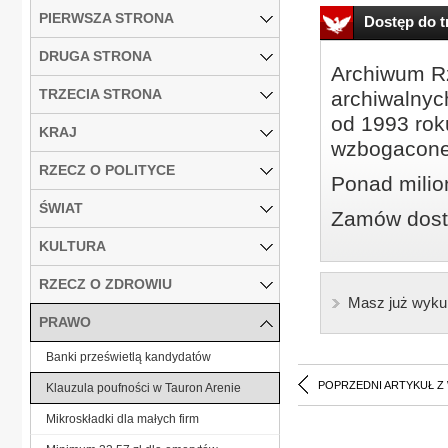
PIERWSZA STRONA
Dostęp do tr
DRUGA STRONA
Archiwum Rz
TRZECIA STRONA
archiwalnyc
od 1993 roku
KRAJ
wzbogacone
RZECZ O POLITYCE
Ponad milio
ŚWIAT
Zamów dostę
KULTURA
RZECZ O ZDROWIU
Masz już wyku
PRAWO
Banki prześwietlą kandydatów
POPRZEDNI ARTYKUŁ Z
Klauzula poufności w Tauron Arenie
Mikroskładki dla małych firm