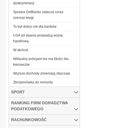
dyskryminacji
Sprawa GetBacku zatacza coraz
szersze kręgi
To był dobry rok dla banków
USA od dawna prowadzą wojnę
handlową
W skrócie
Wirtualny policjant nie ma litości dla
kierowców
Wyższe dochody zmieniają obyczaje
Zbrojeniówka do remontu
SPORT
RANKING FIRM DORADZTWA
PODATKOWEGO
RACHUNKOWOŚĆ