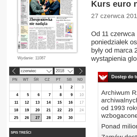
Kurs euro 
27 czerwca 201
Od 11 czerwca c
poniedziałek os
były od marca 
wystąpienia glob
Wydanie:
11087
czerwiec
2018
«
»
Dostęp do tr
PN
WT
ŚR
CZ
PT
SB
ND
1
2
3
Archiwum Rz
4
5
6
7
8
9
10
archiwalnyc
11
12
13
14
15
16
17
od 1993 roku
18
19
20
21
22
23
24
wzbogacone
25
26
27
28
29
30
Ponad milio
SPIS TREŚCI
Zamów dostę