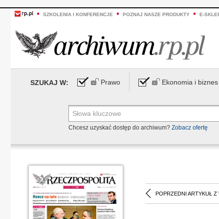
SZKOLENIA I KONFERENCJE
POZNAJ NASZE PRODUKTY
E-SKLE
Prawo
Ekonomia i biznes
SZUKAJ W:
Chcesz uzyskać dostęp do archiwum?
Zobacz ofertę
POPRZEDNI ARTYKUŁ Z