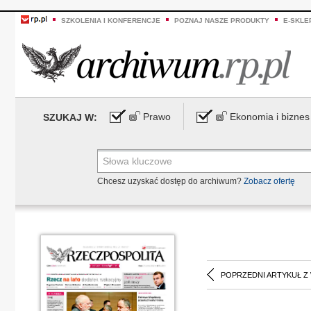
SZKOLENIA I KONFERENCJE
POZNAJ NASZE PRODUKTY
E-SKLE
Prawo
Ekonomia i biznes
SZUKAJ W:
Chcesz uzyskać dostęp do archiwum?
Zobacz ofertę
POPRZEDNI ARTYKUŁ Z