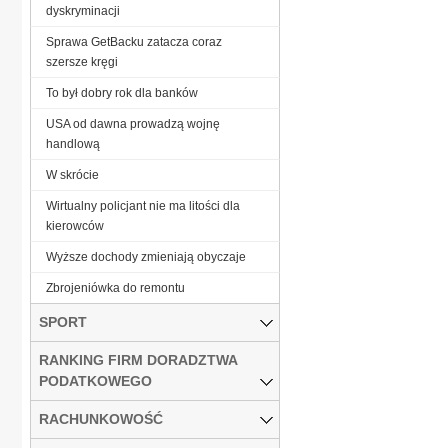
dyskryminacji
Sprawa GetBacku zatacza coraz
szersze kręgi
To był dobry rok dla banków
USA od dawna prowadzą wojnę
handlową
W skrócie
Wirtualny policjant nie ma litości dla
kierowców
Wyższe dochody zmieniają obyczaje
Zbrojeniówka do remontu
SPORT
RANKING FIRM DORADZTWA
PODATKOWEGO
RACHUNKOWOŚĆ