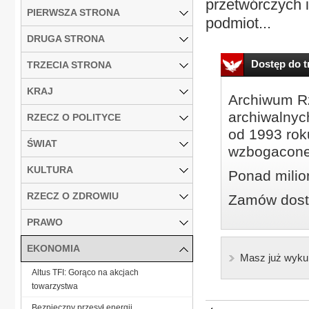
przetwórczych i
PIERWSZA STRONA
podmiot...
DRUGA STRONA
Dostęp do tr
TRZECIA STRONA
KRAJ
Archiwum Rz
archiwalnyc
RZECZ O POLITYCE
od 1993 roku
ŚWIAT
wzbogacone
KULTURA
Ponad milio
RZECZ O ZDROWIU
Zamów dostę
PRAWO
EKONOMIA
Masz już wyku
Altus TFI: Gorąco na akcjach
towarzystwa
Bezpieczny przesył energii