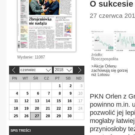
O sukcesie
27 czerwca 201
źródło:
Wydanie:
11087
Rzeczpospolita
>Akcje Orlenu
czerwiec
2018
zachowują się gorzej
«
»
niż Lotosu
PN
WT
ŚR
CZ
PT
SB
ND
1
2
3
4
5
6
7
8
9
10
PKN Orlen z Gr
11
12
13
14
15
16
17
powinno m.in. 
18
19
20
21
22
23
24
pozwolić jej le
25
26
27
28
29
30
mogłaby łatwiej
przyniosłoby te
SPIS TREŚCI