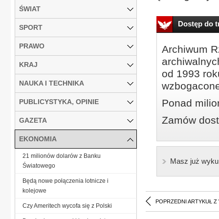
ŚWIAT
Dostęp do tr
SPORT
PRAWO
Archiwum Rz
archiwalnyc
KRAJ
od 1993 roku
NAUKA I TECHNIKA
wzbogacone
Ponad milio
PUBLICYSTYKA, OPINIE
Zamów dostę
GAZETA
EKONOMIA
21 milionów dolarów z Banku
Masz już wyku
Światowego
Będą nowe połączenia lotnicze i
kolejowe
POPRZEDNI ARTYKUŁ Z
Czy Ameritech wycofa się z Polski