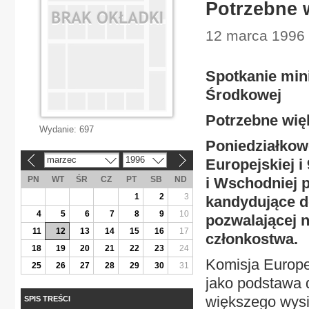
Potrzebne 
12 marca 1996 
Spotkanie mini
Środkowej
Potrzebne wię
Wydanie:
697
Poniedziałkow
marzec
1996
Europejskiej 
«
»
PN
WT
ŚR
CZ
PT
SB
ND
i Wschodniej 
1
2
3
kandydujące d
4
5
6
7
8
9
10
pozwalającej n
11
12
13
14
15
16
17
członkostwa.
18
19
20
21
22
23
24
Komisja Europ
25
26
27
28
29
30
31
jako podstawa 
większego wysił
SPIS TREŚCI