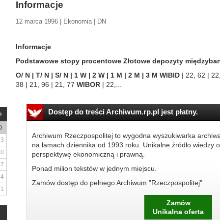
Informacje
12 marca 1996 | Ekonomia | DN
Informacje
Podstawowe stopy procentowe Złotowe depozyty międzyban
O/ N | T/ N | S/ N | 1 W | 2 W | 1 M | 2 M | 3 M
WIBID
| 22, 62 | 22,
38 | 21, 96 | 21, 77
WIBOR
| 22,...
Dostęp do treści Archiwum.rp.pl jest płatny.
D
Archiwum Rzeczpospolitej to wygodna wyszukiwarka archiw
3
na łamach dziennika od 1993 roku. Unikalne źródło wiedzy o
10
perspektywę ekonomiczną i prawną.
17
Ponad milion tekstów w jednym miejscu.
24
Zamów dostęp do pełnego Archiwum "Rzeczpospolitej"
31
Zamów
Unikalna oferta