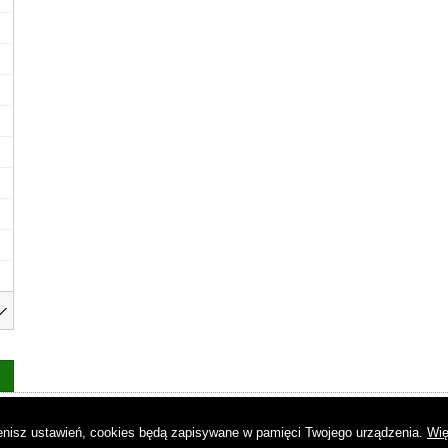
as
|
Regulamin
|
Reklama
|
Napisz do nas
|
Kontakt
|
Pliki cookies
|
Dek
mienisz ustawień, cookies będą zapisywane w pamięci Twojego urządzenia.
Wię
© Copyright by Gremi Media SA