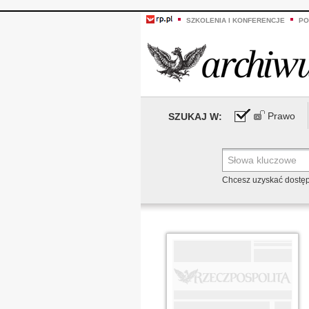
SZKOLENIA I KONFERENCJE
PO
Prawo
SZUKAJ W:
Chcesz uzyskać dostę