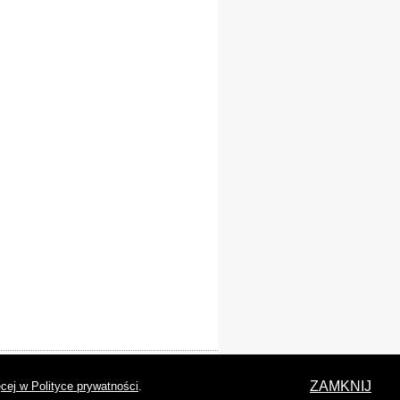
laracja dostępności
ZAMKNIJ
cej w Polityce prywatności
.