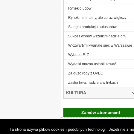
Rynek długów
Rynek minimalny, ale coraz większy
Stanęła produkcja autosanów
Sukces wbrew wszelkim nadziejom
W czwartym kwartale sieć w Warszawie
Wybrała E. Z.
Wydatki można ustabilizować
Za dużo ropy z OPEC
Zastój trwa, nadzieja w trykach
KULTURA
Zamów abonament
Gremi Media:
O n
Ta strona używa plików cookies i podobnych technologii. Jeżeli nie z