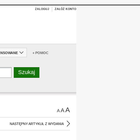
ZALOGUJ
ZAŁÓŻ KONTO
ANSOWANE
+ POMOC
A
A
A
NASTĘPNY ARTYKUŁ Z WYDANIA