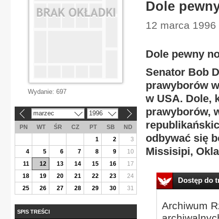
Dole pewny
12 marca 1996 
Dole pewny no
Senator Bob D
prawyborów w 
Wydanie:
697
w USA. Dole, k
prawyborów, 
marzec
1996
«
»
republikański
PN
WT
ŚR
CZ
PT
SB
ND
odbywać się bę
1
2
3
Missisipi, Okl
4
5
6
7
8
9
10
11
12
13
14
15
16
17
18
19
20
21
22
23
24
Dostęp do tr
25
26
27
28
29
30
31
Archiwum Rz
SPIS TREŚCI
archiwalnyc