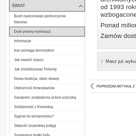
ŚWIAT
od 1993 roku
wzbogacone
Bush nadzorował zjednoczenie
Niemiec
Ponad milio
Dole pewny nominacji
Zamów dostę
Informacje
Iran pomaga terrorystom
Jak oswoić sojusz
Masz już wyku
Jak zmobilizować Polonię
Nowa koalicja, stare obawy
POPRZEDNI ARTYKUŁ Z
Ostrożność Amerykanów
Sarajewo: podpalenia przed ucieczką
Solidarność z Kolumbią
Sygnał do kompromisu?
Słabość izraelskiej potęgi
Topniejące bryłki lodu