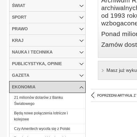
Archiwum Rz
ŚWIAT
archiwalnyc
od 1993 roku
SPORT
wzbogacone
PRAWO
Ponad milio
KRAJ
Zamów dostę
NAUKA I TECHNIKA
PUBLICYSTYKA, OPINIE
Masz już wyku
GAZETA
EKONOMIA
POPRZEDNI ARTYKUŁ Z
21 milionów dolarów z Banku
Światowego
Będą nowe połączenia lotnicze i
kolejowe
Czy Ameritech wycofa się z Polski