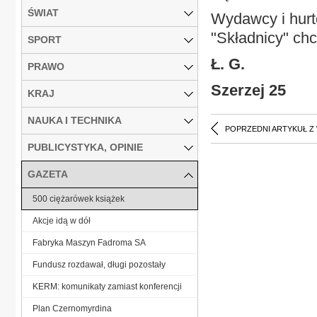
ŚWIAT
Wydawcy i hurt
"Składnicy" chc
SPORT
Ł. G.
PRAWO
Szerzej 25
KRAJ
NAUKA I TECHNIKA
POPRZEDNI ARTYKUŁ Z
PUBLICYSTYKA, OPINIE
GAZETA
500 ciężarówek książek
Akcje idą w dół
Fabryka Maszyn Fadroma SA
Fundusz rozdawał, długi pozostały
KERM: komunikaty zamiast konferencji
Plan Czernomyrdina