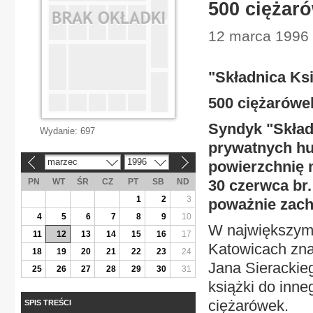
500 ciężar
12 marca 1996 
"Składnica Ks
500 ciężarówe
Syndyk "Składn
Wydanie:
697
prywatnych hu
marzec
1996
powierzchnię
«
»
PN
WT
ŚR
CZ
PT
SB
ND
30 czerwca br
1
2
3
poważnie zach
4
5
6
7
8
9
10
W największym 
11
12
13
14
15
16
17
Katowicach zna
18
19
20
21
22
23
24
Jana Sierackie
25
26
27
28
29
30
31
książki do inn
ciężarówek.
SPIS TREŚCI