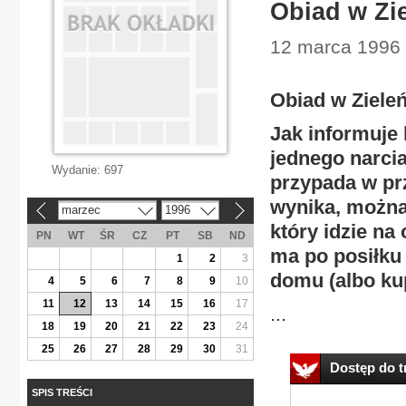
Obiad w Zi
12 marca 1996 |
Obiad w Ziele
Jak informuje
jednego narci
Wydanie:
697
przypada w przy
wynika, można
marzec
1996
«
»
który idzie na
PN
WT
ŚR
CZ
PT
SB
ND
ma po posiłku
1
2
3
domu (albo kup
4
5
6
7
8
9
10
11
12
13
14
15
16
17
...
18
19
20
21
22
23
24
25
26
27
28
29
30
31
Dostęp do tr
SPIS TREŚCI