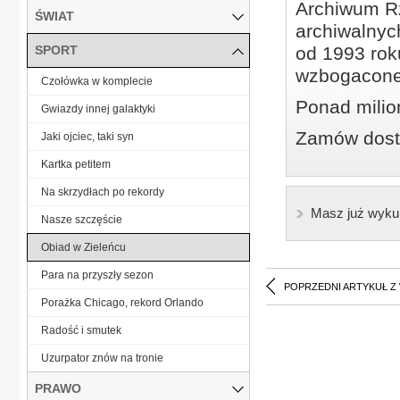
Archiwum Rz
ŚWIAT
archiwalnyc
SPORT
od 1993 roku
wzbogacone
Czołówka w komplecie
Ponad milio
Gwiazdy innej galaktyki
Zamów dostę
Jaki ojciec, taki syn
Kartka petitem
Na skrzydłach po rekordy
Masz już wyku
Nasze szczęście
Obiad w Zieleńcu
Para na przyszły sezon
POPRZEDNI ARTYKUŁ Z
Porażka Chicago, rekord Orlando
Radość i smutek
Uzurpator znów na tronie
PRAWO