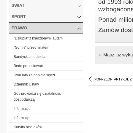
od 1993 roku
ŚWIAT
wzbogacone
SPORT
Ponad milio
PRAWO
Zamów dostę
"Dziupla" z kradzionymi autami
"Gumiś" przed finałem
Masz już wyku
Bandycka niedziela
Będę protestować
Dwa lata za pobicie sędzi
POPRZEDNI ARTYKUŁ Z
Dziennik Ustaw
Gdy prowadzi się działalność
gospodarczą
Informacje
Informacje
Korvita bez leków