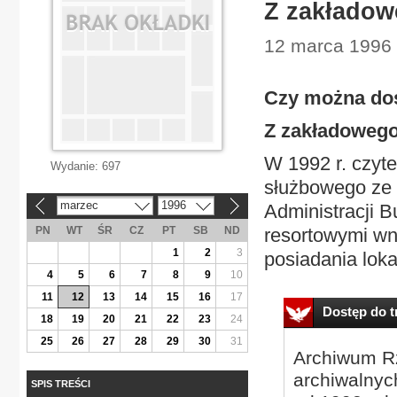
Z zakładow
12 marca 1996 
Czy można dos
Z zakładowego
W 1992 r. czyte
Wydanie:
697
służbowego ze S
marzec
1996
Administracji 
«
»
PN
WT
ŚR
CZ
PT
SB
ND
resortowymi wni
1
2
3
posiadania loka
4
5
6
7
8
9
10
11
12
13
14
15
16
17
Dostęp do tr
18
19
20
21
22
23
24
25
26
27
28
29
30
31
Archiwum Rz
archiwalnyc
SPIS TREŚCI