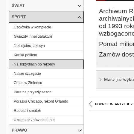
ŚWIAT
Archiwum Rz
SPORT
archiwalnyc
od 1993 roku
Czołówka w komplecie
wzbogacone
Gwiazdy innej galaktyki
Ponad milio
Jaki ojciec, taki syn
Zamów dostę
Kartka petitem
Na skrzydłach po rekordy
Nasze szczęście
Masz już wyku
Obiad w Zieleńcu
Para na przyszły sezon
Porażka Chicago, rekord Orlando
POPRZEDNI ARTYKUŁ Z
Radość i smutek
Uzurpator znów na tronie
PRAWO