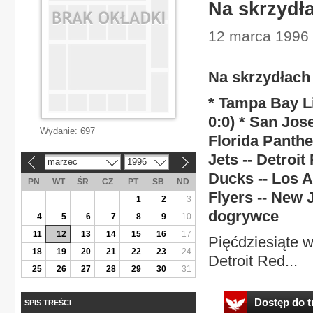
Na skrzydł
12 marca 1996 
Na skrzydłach
* Tampa Bay Li
0:0) * San Jose
Wydanie:
697
Florida Panther
Jets -- Detroit
marzec
1996
«
»
Ducks -- Los An
PN
WT
ŚR
CZ
PT
SB
ND
Flyers -- New J
1
2
3
dogrywce
4
5
6
7
8
9
10
11
12
13
14
15
16
17
Pięćdziesiąte w
18
19
20
21
22
23
24
Detroit Red...
25
26
27
28
29
30
31
Dostęp do tr
SPIS TREŚCI