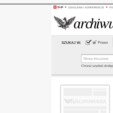
SZKOLENIA I KONFERENCJE
PO
Prawo
SZUKAJ W:
Chcesz uzyskać dostę