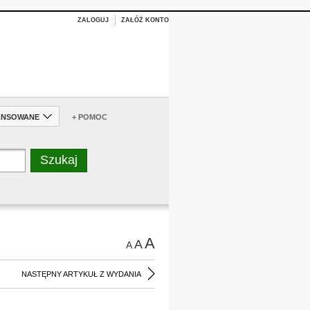
ZALOGUJ
ZAŁÓŻ KONTO
ANSOWANE
+ POMOC
A
A
A
NASTĘPNY ARTYKUŁ Z WYDANIA