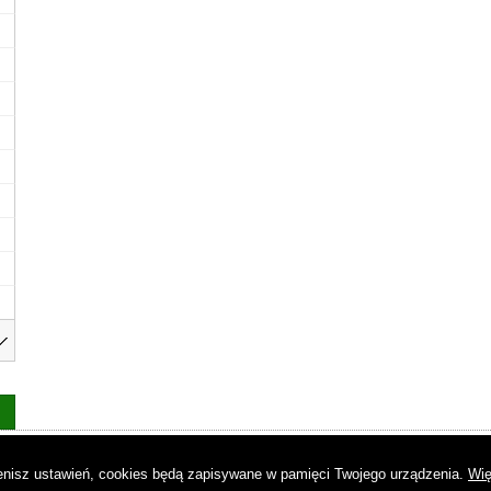
as
|
Regulamin
|
Reklama
|
Napisz do nas
|
Kontakt
|
Pliki cookies
|
Dek
mienisz ustawień, cookies będą zapisywane w pamięci Twojego urządzenia.
Wię
© Copyright by Gremi Media SA