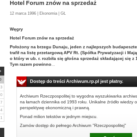
Hotel Forum znów na sprzedaż
12 marca 1996 | Ekonomia | GŁ
Węgry
Hotel Forum znów na sprzedaż
Położony na brzegu Dunaju, jeden z najlepszych budapeszte
trafił na listę przetargową APV Rt. (Spółka Prywatyzacji i Ma
o który w ub. r. rozbiła się głośna sprzedaż składającej się z
Tym razem powinno
...
D
Dostęp do treści Archiwum.rp.pl jest płatny.
3
10
Archiwum Rzeczpospolitej to wygodna wyszukiwarka archiw
na łamach dziennika od 1993 roku. Unikalne źródło wiedzy o
17
perspektywę ekonomiczną i prawną.
24
Ponad milion tekstów w jednym miejscu.
31
Zamów dostęp do pełnego Archiwum "Rzeczpospolitej"