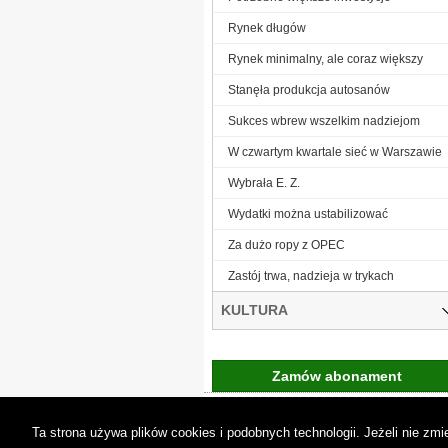
Rynek długów
Rynek minimalny, ale coraz większy
Stanęła produkcja autosanów
Sukces wbrew wszelkim nadziejom
W czwartym kwartale sieć w Warszawie
Wybrała E. Z.
Wydatki można ustabilizować
Za dużo ropy z OPEC
Zastój trwa, nadzieja w trykach
KULTURA
Zamów abonament
Gremi Media:
O n
Ta strona używa plików cookies i podobnych technologii. Jeżeli nie z