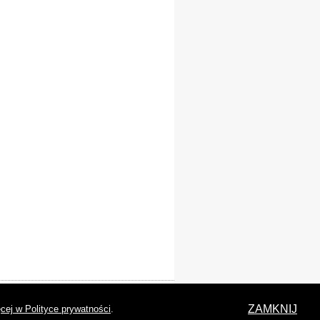
laracja dostępności
ZAMKNIJ
cej w Polityce prywatności
.