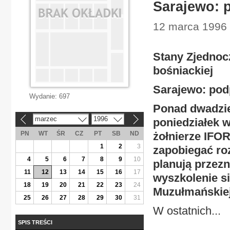
Sarajewo: 
12 marca 1996 
Stany Zjednocz
bośniackiej
Sarajewo: pod
Wydanie:
697
Ponad dwadzie
marzec
1996
poniedziałek w
«
»
PN
WT
ŚR
CZ
PT
SB
ND
żołnierze IFOR
1
2
3
zapobiegać ro
4
5
6
7
8
9
10
planują przez
11
12
13
14
15
16
17
wyszkolenie s
18
19
20
21
22
23
24
Muzułmańskiej
25
26
27
28
29
30
31
W ostatnich...
SPIS TREŚCI