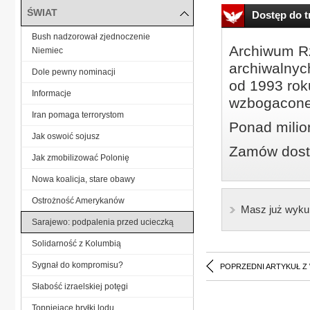
ŚWIAT
Dostęp do tr
Bush nadzorował zjednoczenie
Archiwum Rz
Niemiec
archiwalnyc
Dole pewny nominacji
od 1993 roku
Informacje
wzbogacone
Iran pomaga terrorystom
Ponad milio
Jak oswoić sojusz
Zamów dostę
Jak zmobilizować Polonię
Nowa koalicja, stare obawy
Ostrożność Amerykanów
Masz już wyku
Sarajewo: podpalenia przed ucieczką
Solidarność z Kolumbią
Sygnał do kompromisu?
POPRZEDNI ARTYKUŁ Z
Słabość izraelskiej potęgi
Topniejące bryłki lodu