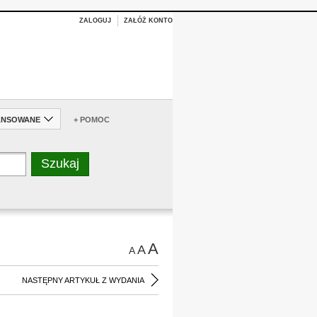
ZALOGUJ
ZAŁÓŻ KONTO
ANSOWANE
+ POMOC
A
A
A
NASTĘPNY ARTYKUŁ Z WYDANIA