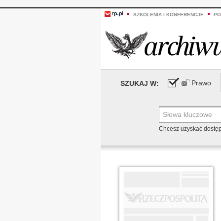
SZKOLENIA I KONFERENCJE
PO
Prawo
SZUKAJ W:
Chcesz uzyskać dostę