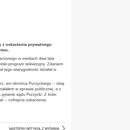
ę z oskarżenia prywatnego
stwo.
karżonego w mediach dwa lata
olski program telewizyjny. Zdaniem
ał jego wiarygodność idziałał w
rz, ani obrońca Purzyckiego -- obaj
iałałem w sprawie publicznej, a z
pytanie sądu Purzycki. Z kolei
t -- cofnięcia oskarżenia.
NASTĘPNY ARTYKUŁ Z WYDANIA