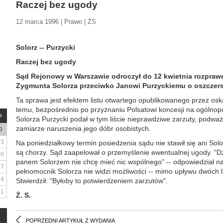
Raczej bez ugody
12 marca 1996 | Prawo | ŻS
Solorz -- Purzycki
Raczej bez ugody
Sąd Rejonowy w Warszawie odroczył do 12 kwietnia rozpraw
Zygmunta Solorza przeciwko Janowi Purzyckiemu o oszczer
Ta sprawa jest efektem listu otwartego opublikowanego przez os
temu, bezpośrednio po przyznaniu Polsatowi koncesji na ogólnop
Solorza Purzycki podał w tym liście nieprawdziwe zarzuty, podważ
zamiarze naruszenia jego dóbr osobistych.
D
3
Na poniedziałkowy termin posiedzenia sądu nie stawił się ani Solo
są chorzy. Sąd zaapelował o przemyślenie ewentualnej ugody. "Dz
10
panem Solorzem nie chcę mieć nic wspólnego" -- odpowiedział na 
17
pełnomocnik Solorza nie widzi możliwości -- mimo upływu dwóch la
24
Stwierdził: "Byłoby to potwierdzeniem zarzutów".
31
Ż. S.
POPRZEDNI ARTYKUŁ Z WYDANIA