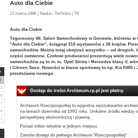
Auto dla Ciebie
12 marca 1996 | Nauka i Technika | TB
Auto dla Ciebie
Tegoroczny 66. Salon Samochodowy w Genewie, któremu w t
"Auto dla Ciebie", ściągnął 310 wystawców z 36 krajów. Prez
samochodów. Można tutaj obejrzeć wszystko -- od drogich,
części zamienne. Czołowi producenci prezentują wiele nowoś
samochodów są to m. in. Opel Sintra i Mercedes klasy V, wśr
i Citroen Saxo. Nowości w klasie sportowej to np. Kia KMS i
przedstawia nowego
...
D
3
Dostęp do treści Archiwum.rp.pl jest płatny.
10
17
Archiwum Rzeczpospolitej to wygodna wyszukiwarka archiw
24
na łamach dziennika od 1993 roku. Unikalne źródło wiedzy o
perspektywę ekonomiczną i prawną.
31
Ponad milion tekstów w jednym miejscu.
Zamów dostęp do pełnego Archiwum "Rzeczpospolitej"