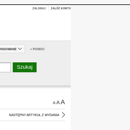
ZALOGUJ
ZAŁÓŻ KONTO
ANSOWANE
+ POMOC
A
A
A
NASTĘPNY ARTYKUŁ Z WYDANIA