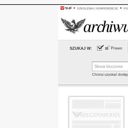
SZKOLENIA I KONFERENCJE
PO
Prawo
SZUKAJ W:
Chcesz uzyskać dostę