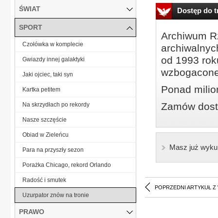
ŚWIAT
Dostęp do tr
SPORT
Archiwum Rz
Czołówka w komplecie
archiwalnyc
od 1993 roku
Gwiazdy innej galaktyki
wzbogacone
Jaki ojciec, taki syn
Ponad milio
Kartka petitem
Zamów dostę
Na skrzydłach po rekordy
Nasze szczęście
Obiad w Zieleńcu
Masz już wyku
Para na przyszły sezon
Porażka Chicago, rekord Orlando
Radość i smutek
POPRZEDNI ARTYKUŁ Z
Uzurpator znów na tronie
PRAWO