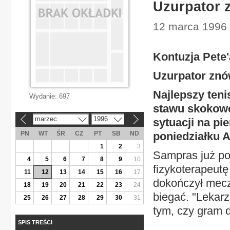
Uzurpator 
12 marca 1996 
Kontuzja Pete
Uzurpator znó
Najlepszy teni
Wydanie:
697
stawu skokowe
marzec
1996
sytuacji na pi
«
»
PN
WT
ŚR
CZ
PT
SB
ND
poniedziałku 
1
2
3
Sampras już po
4
5
6
7
8
9
10
fizykoterapeutę
11
12
13
14
15
16
17
dokończył mecz
18
19
20
21
22
23
24
biegać. "Lekarz
25
26
27
28
29
30
31
tym, czy gram d
SPIS TREŚCI