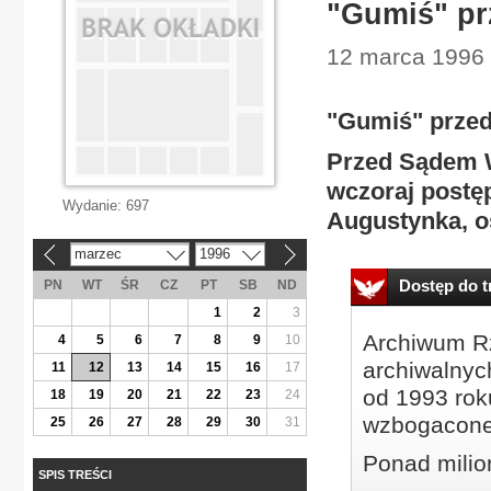
"Gumiś" pr
12 marca 1996 
"Gumiś" przed
Przed Sądem 
wczoraj postę
Wydanie:
697
Augustynka, os
marzec
1996
«
»
Dostęp do tr
PN
WT
ŚR
CZ
PT
SB
ND
1
2
3
Archiwum Rz
4
5
6
7
8
9
10
archiwalnyc
11
12
13
14
15
16
17
od 1993 roku
18
19
20
21
22
23
24
wzbogacone
25
26
27
28
29
30
31
Ponad milio
SPIS TREŚCI