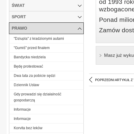
od 1993 roku
ŚWIAT
wzbogacone
SPORT
Ponad milio
PRAWO
Zamów dostę
"Dziupla" z kradzionymi autami
"Gumiś" przed finałem
Masz już wyku
Bandycka niedziela
Będę protestować
Dwa lata za pobicie sędzi
POPRZEDNI ARTYKUŁ Z
Dziennik Ustaw
Gdy prowadzi się działalność
gospodarczą
Informacje
Informacje
Korvita bez leków