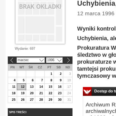
Uchybienia,
12 marca 1996 
Wyniki kontrol
Uchybienia, al
Prokuratura W
Wydanie:
697
śledztwo w gł
marzec
1996
prokuraturze w
«
»
PN
WT
ŚR
CZ
PT
SB
ND
tamtejsi proku
1
2
3
tymczasowy 
4
5
6
7
8
9
10
11
12
13
14
15
16
17
Dostęp do tr
18
19
20
21
22
23
24
25
26
27
28
29
30
31
Archiwum Rz
archiwalnyc
SPIS TREŚCI