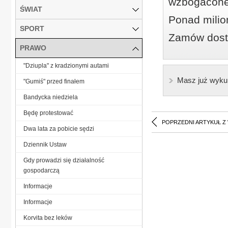
wzbogacone
ŚWIAT
Ponad milio
SPORT
Zamów dostę
PRAWO
"Dziupla" z kradzionymi autami
Masz już wyku
"Gumiś" przed finałem
Bandycka niedziela
Będę protestować
POPRZEDNI ARTYKUŁ Z
Dwa lata za pobicie sędzi
Dziennik Ustaw
Gdy prowadzi się działalność
gospodarczą
Informacje
Informacje
Korvita bez leków