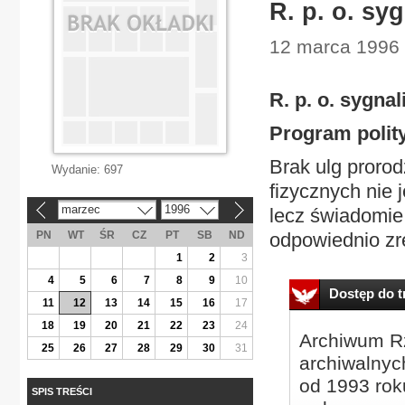
R. p. o. sy
12 marca 1996 
R. p. o. sygnal
Program polity
Brak ulg proro
Wydanie:
697
fizycznych nie 
marzec
1996
lecz świadomie 
«
»
PN
WT
ŚR
CZ
PT
SB
ND
odpowiednio zr
1
2
3
4
5
6
7
8
9
10
Dostęp do tr
11
12
13
14
15
16
17
18
19
20
21
22
23
24
Archiwum Rz
25
26
27
28
29
30
31
archiwalnyc
od 1993 roku
SPIS TREŚCI