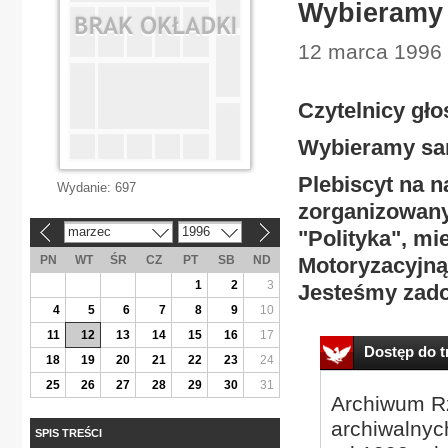
Wybieramy
12 marca 1996 |
Czytelnicy gło
Wybieramy sa
Plebiscyt na n
Wydanie:
697
zorganizowany
marzec
1996
"Polityka", mi
«
»
PN
WT
ŚR
CZ
PT
SB
ND
Motoryzacyjną
1
2
3
Jesteśmy zado
4
5
6
7
8
9
10
11
12
13
14
15
16
17
Dostęp do tr
18
19
20
21
22
23
24
25
26
27
28
29
30
31
Archiwum Rz
archiwalnyc
SPIS TREŚCI