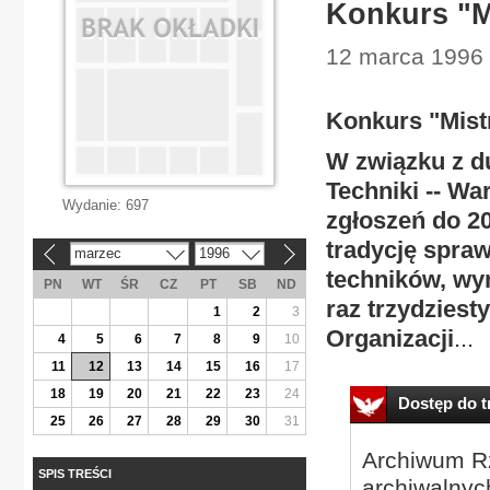
Konkurs "M
12 marca 1996 |
Konkurs "Mist
W związku z d
Techniki -- W
Wydanie:
697
zgłoszeń do 2
tradycję spra
marzec
1996
«
»
techników, wyn
PN
WT
ŚR
CZ
PT
SB
ND
raz trzydzies
1
2
3
Organizacji
...
4
5
6
7
8
9
10
11
12
13
14
15
16
17
18
19
20
21
22
23
24
Dostęp do tr
25
26
27
28
29
30
31
Archiwum Rz
SPIS TREŚCI
archiwalnyc