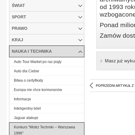
ŚWIAT
od 1993 roku
wzbogacone
SPORT
Ponad milio
PRAWO
Zamów dostę
KRAJ
NAUKA I TECHNIKA
Masz już wyku
Auto Tour Market po raz piąty
Auto dla Ciebie
Bitwa o certyfikaty
POPRZEDNI ARTYKUŁ Z
Europa nie chce kormoranów
Informacje
Inteligentny bilet
Jaguar atakuje
Konkurs "Mistrz Techniki -- Warszawa
1996"