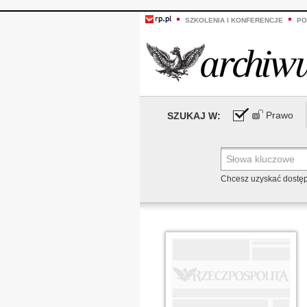
SZKOLENIA I KONFERENCJE
PO
Prawo
SZUKAJ W:
Chcesz uzyskać dostę