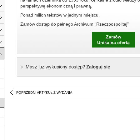
na łamach dziennika od 1993 roku. Unikalne źródło wiedzy o
perspektywę ekonomiczną i prawną.
Ponad milion tekstów w jednym miejscu.
Zamów dostęp do pełnego Archiwum "Rzeczpospolitej"
Zamów
Unikalna oferta
Masz już wykupiony dostęp?
Zaloguj się
POPRZEDNI ARTYKUŁ Z WYDANIA