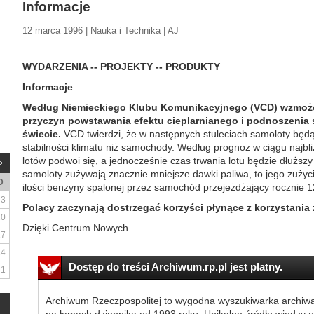
Informacje
12 marca 1996 | Nauka i Technika | AJ
WYDARZENIA -- PROJEKTY -- PRODUKTY
Informacje
Według Niemieckiego Klubu Komunikacyjnego (VCD) wzmożony
przyczyn powstawania efektu cieplarnianego i podnoszenia 
świecie.
VCD twierdzi, że w następnych stuleciach samoloty będ
stabilności klimatu niż samochody. Według prognoz w ciągu najbli
lotów podwoi się, a jednocześnie czas trwania lotu będzie dłużs
samoloty zużywają znacznie mniejsze dawki paliwa, to jego zużyc
D
ilości benzyny spalonej przez samochód przejeżdżający rocznie 1
3
Polacy zaczynają dostrzegać korzyści płynące z korzystania z 
10
Dzięki Centrum Nowych...
17
24
Dostęp do treści Archiwum.rp.pl jest płatny.
31
Archiwum Rzeczpospolitej to wygodna wyszukiwarka archiw