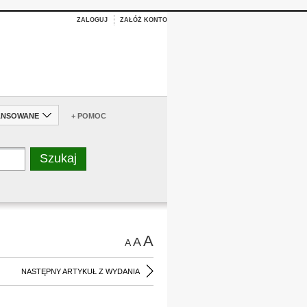
ZALOGUJ
ZAŁÓŻ KONTO
ANSOWANE
+ POMOC
A
A
A
NASTĘPNY ARTYKUŁ Z WYDANIA