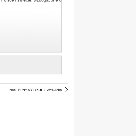
 Polsce i świecie, wzbogacone o
NASTĘPNY ARTYKUŁ Z WYDANIA