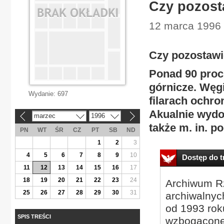
Czy pozost
12 marca 1996 |
Czy pozostawi
Ponad 90 proc
górnicze. Węgi
Wydanie:
697
filarach ochro
Akualnie wydo
marzec
1996
«
»
także m. in. 
PN
WT
ŚR
CZ
PT
SB
ND
1
2
3
4
5
6
7
8
9
10
Dostęp do tr
11
12
13
14
15
16
17
18
19
20
21
22
23
24
Archiwum Rz
25
26
27
28
29
30
31
archiwalnyc
od 1993 roku
SPIS TREŚCI
wzbogacone