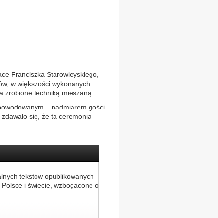
ace Franciszka Starowieyskiego,
któw, w większości wykonanych
eła zrobione techniką mieszaną.
spowodowanym... nadmiarem gości.
i zdawało się, że ta ceremonia
alnych tekstów opublikowanych
 Polsce i świecie, wzbogacone o