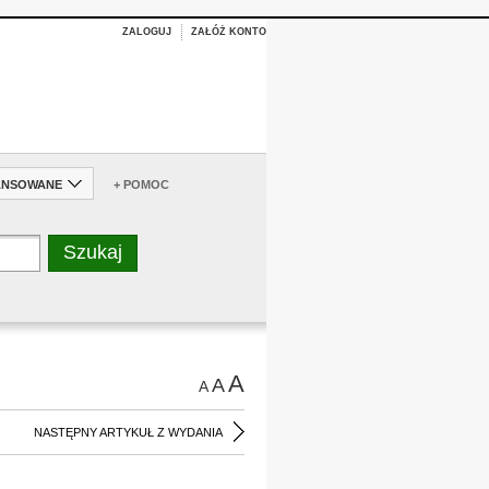
ZALOGUJ
ZAŁÓŻ KONTO
ANSOWANE
+ POMOC
A
A
A
NASTĘPNY ARTYKUŁ Z WYDANIA