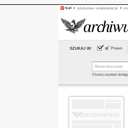
SZKOLENIA I KONFERENCJE
PO
Prawo
SZUKAJ W:
Chcesz uzyskać dostę