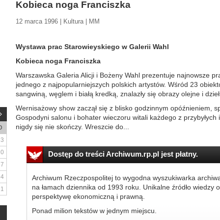
Kobieca noga Franciszka
12 marca 1996 | Kultura | MM
Wystawa prac Starowieyskiego w Galerii Wahl
Kobieca noga Franciszka
Warszawska Galeria Alicji i Bożeny Wahl prezentuje najnowsze pr
jednego z najpopularniejszych polskich artystów. Wśród 23 obie
sangwiną, węglem i białą kredką, znalazły się obrazy olejne i dzi
Wernisażowy show zaczął się z blisko godzinnym opóźnieniem, 
Gospodyni salonu i bohater wieczoru witali każdego z przybyłych 
nigdy się nie skończy. Wreszcie do...
D
3
10
Dostęp do treści Archiwum.rp.pl jest płatny.
17
24
Archiwum Rzeczpospolitej to wygodna wyszukiwarka archiw
na łamach dziennika od 1993 roku. Unikalne źródło wiedzy o
31
perspektywę ekonomiczną i prawną.
Ponad milion tekstów w jednym miejscu.