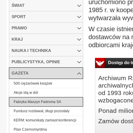
uruchomiono pr
ŚWIAT
1985 r. w koop
SPORT
wytwarzała wyw
W czasie istni
PRAWO
dostawców na r
KRAJ
odbiorcami kraj
NAUKA I TECHNIKA
PUBLICYSTYKA, OPINIE
Dostęp do tr
GAZETA
Archiwum Rz
500 ciężarówek książek
archiwalnyc
od 1993 roku
Akcje idą w dół
wzbogacone
Fabryka Maszyn Fadroma SA
Ponad milio
Fundusz rozdawał, długi pozostały
Zamów dostę
KERM: komunikaty zamiast konferencji
Plan Czernomyrdina