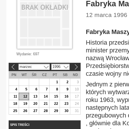
Fabryka M
12 marca 1996 
Fabryka Masz
Historia przedsi
minister przem
Wydanie:
697
nazwą Wrocław
Przedsiębiorst
marzec
1996
«
»
czasie wojny ni
PN
WT
ŚR
CZ
PT
SB
ND
1
2
3
Jednym z pierw
4
5
6
7
8
9
10
których wytwarz
11
12
13
14
15
16
17
roku 1963, wy
18
19
20
21
22
23
24
następnych lat
25
26
27
28
29
30
31
przegubowych o
, głównie dla 
SPIS TREŚCI