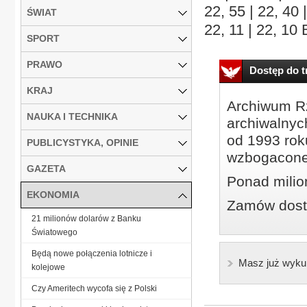
22, 55 | 22, 40 |
ŚWIAT
22, 11 | 22, 10 
SPORT
PRAWO
Dostęp do tr
KRAJ
Archiwum Rz
NAUKA I TECHNIKA
archiwalnyc
od 1993 roku
PUBLICYSTYKA, OPINIE
wzbogacone
GAZETA
Ponad milio
EKONOMIA
Zamów dostę
21 milionów dolarów z Banku
Światowego
Będą nowe połączenia lotnicze i
Masz już wyku
kolejowe
Czy Ameritech wycofa się z Polski