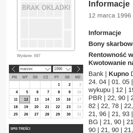
Informacje
12 marca 1996 
Informacje
Bony skarbowe 
Rentowność w 
Wydanie:
697
Kwotowanie 
marzec
1996
«
»
Bank |
Kupno
D
PN
WT
ŚR
CZ
PT
SB
ND
24. 04 | 01. 05 
1
2
3
wykupu | 12 | 19 
4
5
6
7
8
9
10
PBR | 22, 90 | 2
11
12
13
14
15
16
17
82 | 22, 78 | 22,
18
19
20
21
22
23
24
21, 96 | 21, 93 |
25
26
27
28
29
30
31
BG | 21, 90 | 21,
90 | 21, 90 | 21
SPIS TREŚCI