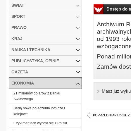
ŚWIAT
Dostęp do tr
SPORT
Archiwum Rz
PRAWO
archiwalnyc
od 1993 roku
KRAJ
wzbogacone
NAUKA I TECHNIKA
Ponad milio
PUBLICYSTYKA, OPINIE
Zamów dostę
GAZETA
EKONOMIA
Masz już wyku
21 milionów dolarów z Banku
Światowego
Będą nowe połączenia lotnicze i
kolejowe
POPRZEDNI ARTYKUŁ Z
Czy Ameritech wycofa się z Polski