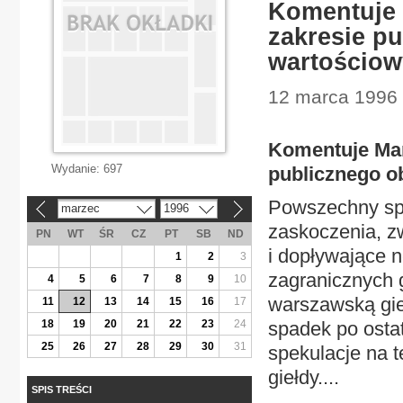
Komentuje 
zakresie p
wartościo
12 marca 1996 
Komentuje Mar
Wydanie:
697
publicznego o
Powszechny spa
marzec
1996
«
»
zaskoczenia, z
PN
WT
ŚR
CZ
PT
SB
ND
i dopływające 
1
2
3
zagranicznych 
4
5
6
7
8
9
10
warszawską gie
11
12
13
14
15
16
17
18
19
20
21
22
23
24
spadek po osta
25
26
27
28
29
30
31
spekulacje na 
giełdy....
SPIS TREŚCI