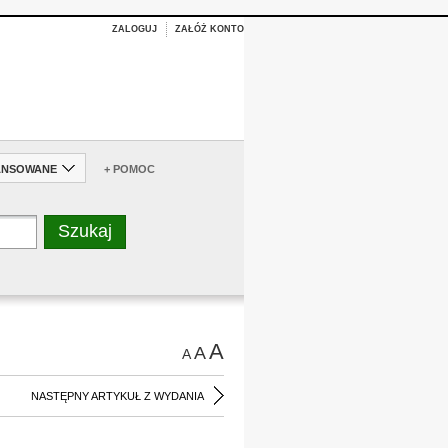
ZALOGUJ
ZAŁÓŻ KONTO
ANSOWANE
+ POMOC
A
A
A
NASTĘPNY ARTYKUŁ Z WYDANIA