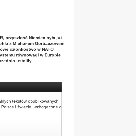
R, przyszłość Niemiec była już
Kohla z Michaiłem Gorbaczowem
astowe członkostwo w NATO
systemu równowagi w Europie
zednio ustaliły.
alnych tekstów opublikowanych
 Polsce i świecie, wzbogacone o