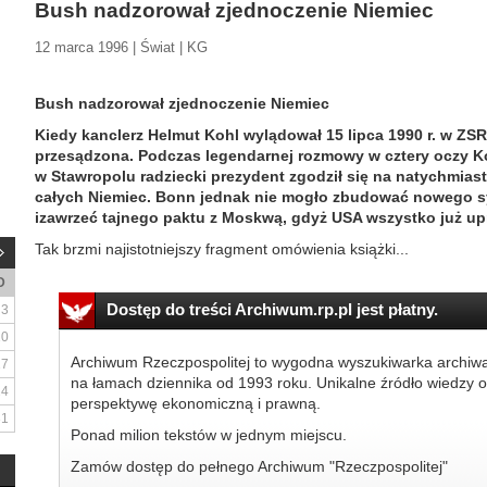
Bush nadzorował zjednoczenie Niemiec
12 marca 1996 | Świat | KG
Bush nadzorował zjednoczenie Niemiec
Kiedy kanclerz Helmut Kohl wylądował 15 lipca 1990 r. w ZSR
przesądzona. Podczas legendarnej rozmowy w cztery oczy 
w Stawropolu radziecki prezydent zgodził się na natychmi
całych Niemiec. Bonn jednak nie mogło zbudować nowego 
izawrzeć tajnego paktu z Moskwą, gdyż USA wszystko już upr
Tak brzmi najistotniejszy fragment omówienia książki...
D
Dostęp do treści Archiwum.rp.pl jest płatny.
3
10
Archiwum Rzeczpospolitej to wygodna wyszukiwarka archiw
17
na łamach dziennika od 1993 roku. Unikalne źródło wiedzy o
24
perspektywę ekonomiczną i prawną.
31
Ponad milion tekstów w jednym miejscu.
Zamów dostęp do pełnego Archiwum "Rzeczpospolitej"