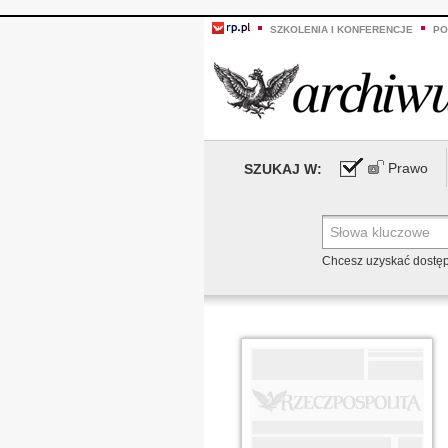
SZKOLENIA I KONFERENCJE
PO
Prawo
SZUKAJ W:
Chcesz uzyskać dostę