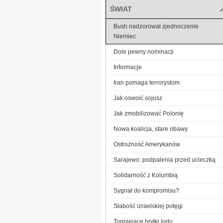
ŚWIAT
Bush nadzorował zjednoczenie
Niemiec
Dole pewny nominacji
Informacje
Iran pomaga terrorystom
Jak oswoić sojusz
Jak zmobilizować Polonię
Nowa koalicja, stare obawy
Ostrożność Amerykanów
Sarajewo: podpalenia przed ucieczką
Solidarność z Kolumbią
Sygnał do kompromisu?
Słabość izraelskiej potęgi
Topniejące bryłki lodu