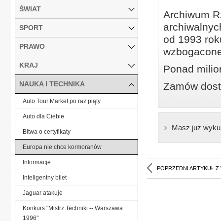
ŚWIAT
Archiwum Rz
archiwalnyc
SPORT
od 1993 roku
PRAWO
wzbogacone
KRAJ
Ponad milio
NAUKA I TECHNIKA
Zamów dostę
Auto Tour Market po raz piąty
Auto dla Ciebie
Masz już wyku
Bitwa o certyfikaty
Europa nie chce kormoranów
Informacje
POPRZEDNI ARTYKUŁ Z
Inteligentny bilet
Jaguar atakuje
Konkurs "Mistrz Techniki -- Warszawa
1996"