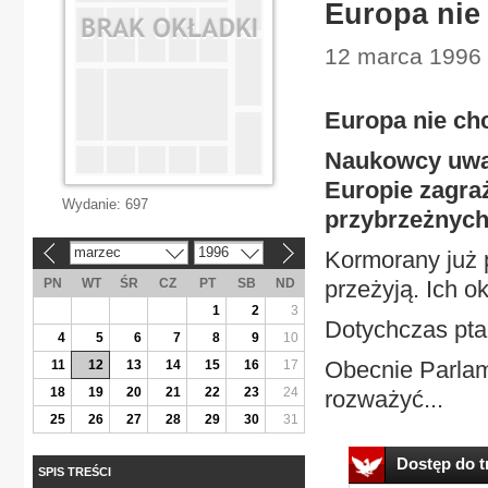
Europa nie
12 marca 1996 |
Europa nie c
Naukowcy uważ
Europie zagra
Wydanie:
697
przybrzeżnych
marzec
1996
Kormorany już p
«
»
PN
WT
ŚR
CZ
PT
SB
ND
przeżyją. Ich o
1
2
3
Dotychczas pta
4
5
6
7
8
9
10
Obecnie Parlam
11
12
13
14
15
16
17
18
19
20
21
22
23
24
rozważyć...
25
26
27
28
29
30
31
Dostęp do tr
SPIS TREŚCI