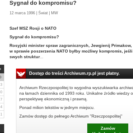
Sygnał do kompromisu?
12 marca 1996 | Świat | MW
Szef MSZ Rosji o NATO
Sygnał do kompromisu?
Rosyjski minister spraw zagranicznych, Jewgienij Primakow,
w sprawie poszerzenia NATO byłby możliwy kompromis, jeśli s
swych struktur
...
Dostęp do treści Archiwum.rp.pl jest płatny.
D
3
Archiwum Rzeczpospolitej to wygodna wyszukiwarka archiw
10
na łamach dziennika od 1993 roku. Unikalne źródło wiedzy o
perspektywę ekonomiczną i prawną.
17
24
Ponad milion tekstów w jednym miejscu.
31
Zamów dostęp do pełnego Archiwum "Rzeczpospolitej"
Zamów