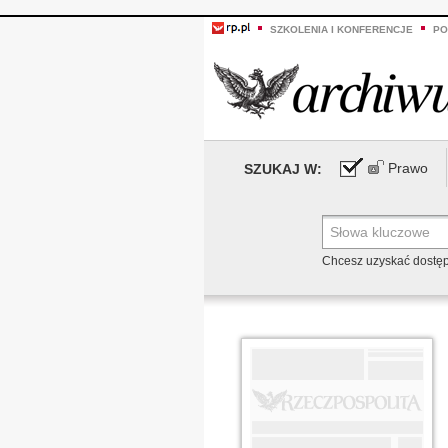
SZKOLENIA I KONFERENCJE
PO
Prawo
SZUKAJ W:
Chcesz uzyskać dostę