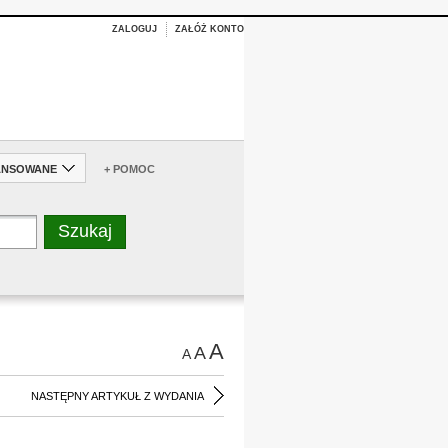
ZALOGUJ
ZAŁÓŻ KONTO
ANSOWANE
+ POMOC
A
A
A
NASTĘPNY ARTYKUŁ Z WYDANIA