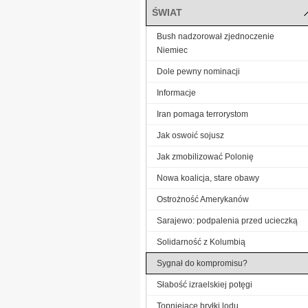
ŚWIAT
Bush nadzorował zjednoczenie
Niemiec
Dole pewny nominacji
Informacje
Iran pomaga terrorystom
Jak oswoić sojusz
Jak zmobilizować Polonię
Nowa koalicja, stare obawy
Ostrożność Amerykanów
Sarajewo: podpalenia przed ucieczką
Solidarność z Kolumbią
Sygnał do kompromisu?
Słabość izraelskiej potęgi
Topniejące bryłki lodu