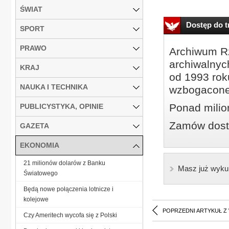
ŚWIAT
Dostęp do tr
SPORT
PRAWO
Archiwum Rz
archiwalnyc
KRAJ
od 1993 roku
NAUKA I TECHNIKA
wzbogacone
Ponad milio
PUBLICYSTYKA, OPINIE
Zamów dostę
GAZETA
EKONOMIA
21 milionów dolarów z Banku
Masz już wyku
Światowego
Będą nowe połączenia lotnicze i
kolejowe
POPRZEDNI ARTYKUŁ Z
Czy Ameritech wycofa się z Polski