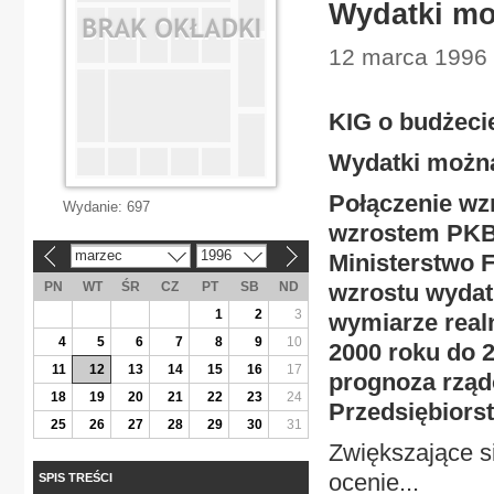
Wydatki mo
12 marca 1996 
KIG o budżeci
Wydatki można
Połączenie w
Wydanie:
697
wzrostem PKB, 
marzec
1996
Ministerstwo 
«
»
PN
WT
ŚR
CZ
PT
SB
ND
wzrostu wydatk
1
2
3
wymiarze real
4
5
6
7
8
9
10
2000 roku do 26
11
12
13
14
15
16
17
prognoza rząd
18
19
20
21
22
23
24
Przedsiębior
25
26
27
28
29
30
31
Zwiększające s
ocenie...
SPIS TREŚCI