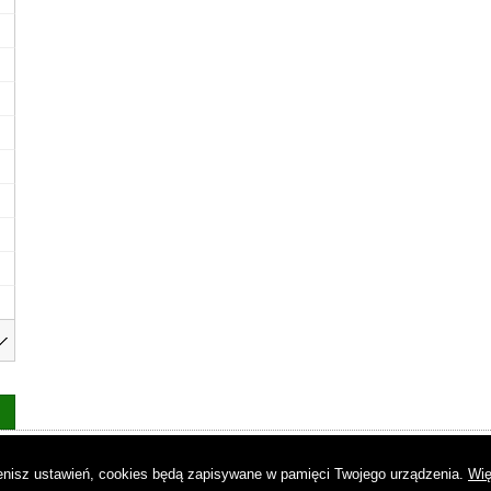
as
|
Regulamin
|
Reklama
|
Napisz do nas
|
Kontakt
|
Pliki cookies
|
Dek
mienisz ustawień, cookies będą zapisywane w pamięci Twojego urządzenia.
Wię
© Copyright by Gremi Media SA