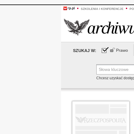
SZKOLENIA I KONFERENCJE
PO
Prawo
SZUKAJ W:
Chcesz uzyskać dostę