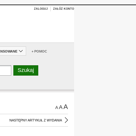
ZALOGUJ
ZAŁÓŻ KONTO
ANSOWANE
+ POMOC
A
A
A
NASTĘPNY ARTYKUŁ Z WYDANIA