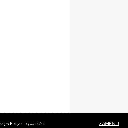
laracja dostępności
ZAMKNIJ
cej w Polityce prywatności
.