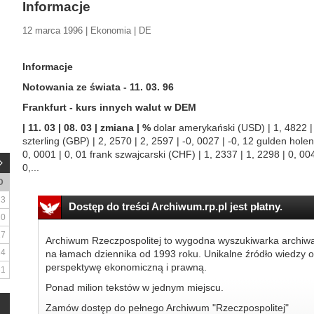
Informacje
12 marca 1996 | Ekonomia | DE
Informacje
Notowania ze świata - 11. 03. 96
Frankfurt - kurs innych walut w DEM
| 11. 03 | 08. 03 | zmiana | %
dolar amerykański (USD) | 1, 4822 | 1
szterling (GBP) | 2, 2570 | 2, 2597 | -0, 0027 | -0, 12 gulden hole
0, 0001 | 0, 01 frank szwajcarski (CHF) | 1, 2337 | 1, 2298 | 0, 00
0,...
D
3
Dostęp do treści Archiwum.rp.pl jest płatny.
10
17
Archiwum Rzeczpospolitej to wygodna wyszukiwarka archiw
24
na łamach dziennika od 1993 roku. Unikalne źródło wiedzy o
perspektywę ekonomiczną i prawną.
31
Ponad milion tekstów w jednym miejscu.
Zamów dostęp do pełnego Archiwum "Rzeczpospolitej"