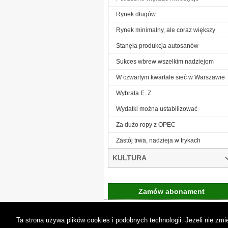
Rynek długów
Rynek minimalny, ale coraz większy
Stanęła produkcja autosanów
Sukces wbrew wszelkim nadziejom
W czwartym kwartale sieć w Warszawie
Wybrała E. Z.
Wydatki można ustabilizować
Za dużo ropy z OPEC
Zastój trwa, nadzieja w trykach
KULTURA
Zamów abonament
Gremi Media:
O n
Ta strona używa plików cookies i podobnych technologii. Jeżeli nie z