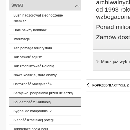
archiwalnyc
ŚWIAT
od 1993 roku
Bush nadzorował zjednoczenie
wzbogacone
Niemiec
Ponad milio
Dole pewny nominacji
Zamów dostę
Informacje
Iran pomaga terrorystom
Jak oswoić sojusz
Masz już wyku
Jak zmobilizować Polonię
Nowa koalicja, stare obawy
Ostrożność Amerykanów
POPRZEDNI ARTYKUŁ Z
Sarajewo: podpalenia przed ucieczką
Solidarność z Kolumbią
Sygnał do kompromisu?
Słabość izraelskiej potęgi
Topniejące bryłki lodu