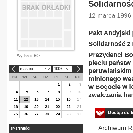
Solidarnoś
12 marca 1996 
Pakt Andyjski 
Solidarność z
Prezydenci Bol
Wydanie:
697
pięciu państw
marzec
1996
peruwiańskim m
«
»
PN
WT
ŚR
CZ
PT
SB
ND
minionego wee
1
2
3
w Bogocie w i
4
5
6
7
8
9
10
zwalczania ha
11
12
13
14
15
16
17
18
19
20
21
22
23
24
Dostęp do tr
25
26
27
28
29
30
31
Archiwum Rz
SPIS TREŚCI