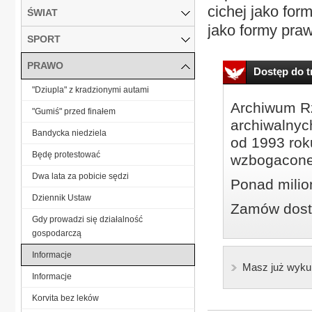
cichej jako for
ŚWIAT
jako formy pra
SPORT
PRAWO
Dostęp do tr
"Dziupla" z kradzionymi autami
Archiwum Rz
"Gumiś" przed finałem
archiwalnyc
Bandycka niedziela
od 1993 roku
Będę protestować
wzbogacone
Dwa lata za pobicie sędzi
Ponad milio
Dziennik Ustaw
Zamów dostę
Gdy prowadzi się działalność
gospodarczą
Informacje
Masz już wyku
Informacje
Korvita bez leków