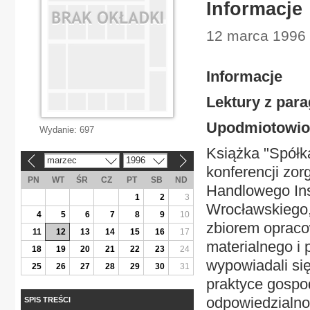
Informacje
12 marca 1996 
Informacje
Lektury z par
Upodmiotowio
Wydanie:
697
Książka "Spółk
marzec
1996
«
»
konferencji zo
PN
WT
ŚR
CZ
PT
SB
ND
Handlowego Ins
1
2
3
Wrocławskiego, 
4
5
6
7
8
9
10
zbiorem opraco
11
12
13
14
15
16
17
materialnego i 
18
19
20
21
22
23
24
wypowiadali się
25
26
27
28
29
30
31
praktyce gospod
odpowiedzialno
SPIS TREŚCI