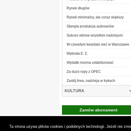
Rynek długów
Rynek minimalny, ale coraz większy
Stanęła produkcja autosanów
Sukces wbrew wszelkim nadziejom
W czwartym kwartale sieć w Warszawie
Wybrała E. Z.
Wydatki można ustabilizować
Za dużo ropy z OPEC
Zastój trwa, nadzieja w trykach
KULTURA
Zamów abonament
Gremi Media:
O n
Ta strona używa plików cookies i podobnych technologii. Jeżeli nie z