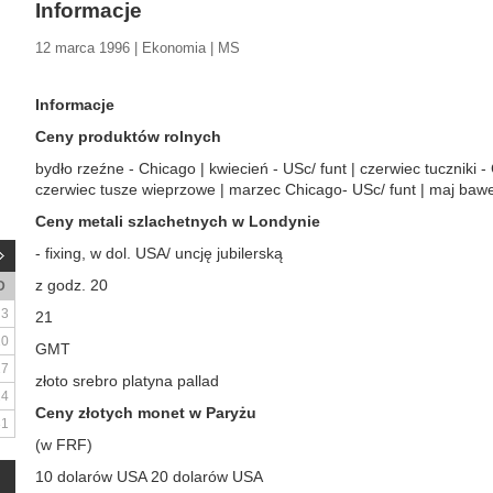
Informacje
12 marca 1996 | Ekonomia | MS
Informacje
Ceny produktów rolnych
bydło rzeźne - Chicago | kwiecień - USc/ funt | czerwiec tuczniki - 
czerwiec tusze wieprzowe | marzec Chicago- USc/ funt | maj bawe
Ceny metali szlachetnych w Londynie
- fixing, w dol. USA/ uncję jubilerską
z godz. 20
D
3
21
10
GMT
17
złoto srebro platyna pallad
24
Ceny złotych monet w Paryżu
31
(w FRF)
10 dolarów USA 20 dolarów USA