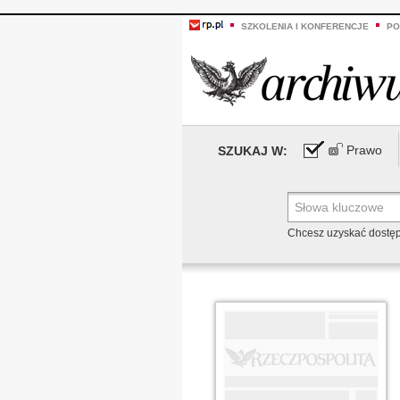
SZKOLENIA I KONFERENCJE
PO
Prawo
SZUKAJ W:
Chcesz uzyskać dostę