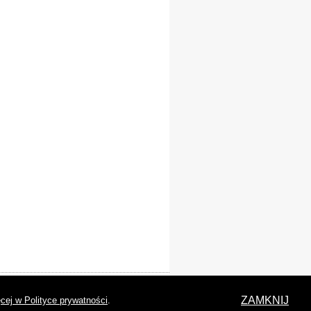
laracja dostępności
ZAMKNIJ
cej w Polityce prywatności
.