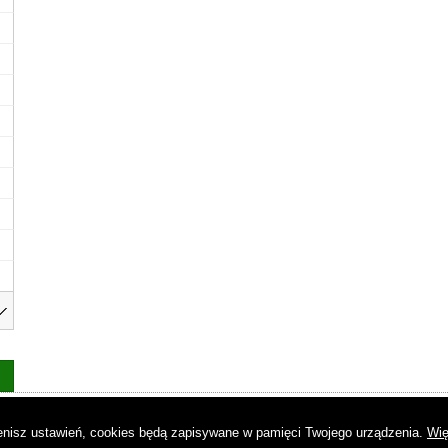
as
|
Regulamin
|
Reklama
|
Napisz do nas
|
Kontakt
|
Pliki cookies
|
Dek
mienisz ustawień, cookies będą zapisywane w pamięci Twojego urządzenia.
Wię
© Copyright by Gremi Media SA