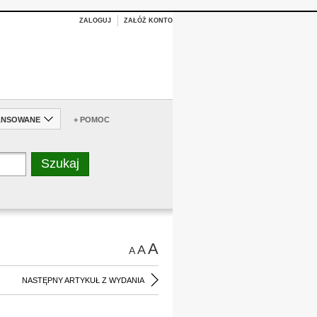
ZALOGUJ
ZAŁÓŻ KONTO
ANSOWANE
+ POMOC
A
A
A
NASTĘPNY ARTYKUŁ Z WYDANIA