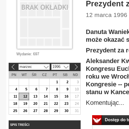
Prezydent 
12 marca 1996 |
Danuta Waniek
może okazać s
Prezydent za
Wydanie:
697
Aleksander Kw
marzec
1996
Kongresu Euch
«
»
PN
WT
ŚR
CZ
PT
SB
ND
roku we Wrocł
1
2
3
Kongresie -- 
4
5
6
7
8
9
10
stanu w Kancel
11
12
13
14
15
16
17
Komentując...
18
19
20
21
22
23
24
25
26
27
28
29
30
31
Dostęp do tr
SPIS TREŚCI