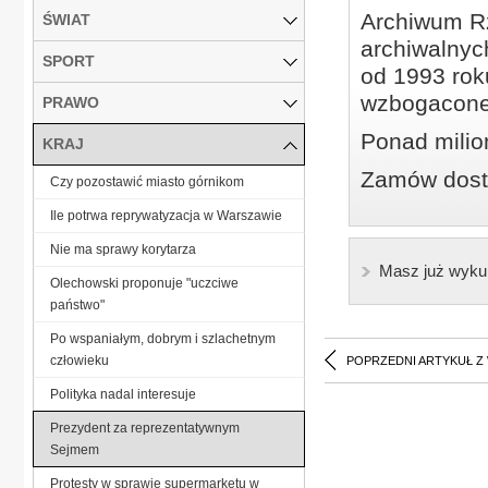
Archiwum Rz
ŚWIAT
archiwalnyc
SPORT
od 1993 roku
wzbogacone
PRAWO
Ponad milio
KRAJ
Zamów dostę
Czy pozostawić miasto górnikom
Ile potrwa reprywatyzacja w Warszawie
Nie ma sprawy korytarza
Masz już wyku
Olechowski proponuje "uczciwe
państwo"
Po wspaniałym, dobrym i szlachetnym
człowieku
POPRZEDNI ARTYKUŁ Z
Polityka nadal interesuje
Prezydent za reprezentatywnym
Sejmem
Protesty w sprawie supermarketu w