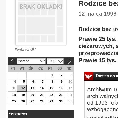
Rodzice bez
12 marca 1996 
Rodzice bez tr
Prawie 25 tys
ciężarowych, s
Wydanie:
697
przeprowadzon
Prawie 15 tys
marzec
1996
«
»
PN
WT
ŚR
CZ
PT
SB
ND
1
2
3
Dostęp do tr
4
5
6
7
8
9
10
11
12
13
14
15
16
17
Archiwum Rz
18
19
20
21
22
23
24
archiwalnyc
25
26
27
28
29
30
31
od 1993 roku
wzbogacone
SPIS TREŚCI