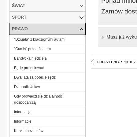
Ponad milio
ŚWIAT
Zamów dostę
SPORT
PRAWO
Masz już wyku
"Dziupla" z kradzionymi autami
"Gumiś" przed finałem
Bandycka niedziela
POPRZEDNI ARTYKUŁ Z
Będę protestować
Dwa lata za pobicie sędzi
Dziennik Ustaw
Gdy prowadzi się działalność
gospodarczą
Informacje
Informacje
Korvita bez leków