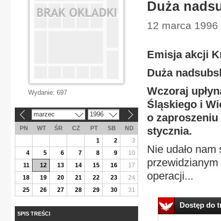
Duża nadsu
12 marca 1996 
Emisja akcji 
Duża nadsubs
Wczoraj upłyną
Wydanie:
697
Śląskiego i W
marzec
1996
o zaproszeniu
«
»
PN
WT
ŚR
CZ
PT
SB
ND
stycznia.
1
2
3
Nie udało nam s
4
5
6
7
8
9
10
przewidzianym t
11
12
13
14
15
16
17
operacji...
18
19
20
21
22
23
24
25
26
27
28
29
30
31
Dostęp do tr
SPIS TREŚCI