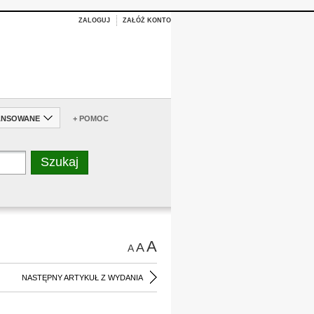
ZALOGUJ
ZAŁÓŻ KONTO
ANSOWANE
+ POMOC
A
A
A
NASTĘPNY ARTYKUŁ Z WYDANIA