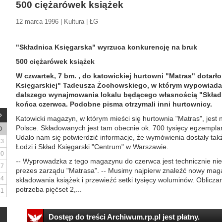
500 ciężarówek książek
12 marca 1996 | Kultura | ŁG
"Składnica Księgarska" wyrzuca konkurencję na bruk
500 ciężarówek książek
W czwartek, 7 bm. , do katowickiej hurtowni "Matras" dotar
Księgarskiej" Tadeusza Żochowskiego, w którym wypowiada 
dalszego wynajmowania lokalu będącego własnością "Skład
końca czerwca. Podobne pisma otrzymali inni hurtownicy.
Katowicki magazyn, w którym mieści się hurtownia "Matras", jest 
Polsce. Składowanych jest tam obecnie ok. 700 tysięcy egzemplarz
D
Udało nam się potwierdzić informacje, że wymówienia dostały także
3
Łodzi i Skład Księgarski "Centrum" w Warszawie.
10
-- Wyprowadzka z tego magazynu do czerwca jest technicznie niem
17
prezes zarządu "Matrasa". -- Musimy najpierw znaleźć nowy mag
24
składowania książek i przewieźć setki tysięcy woluminów. Obliczam
potrzeba pięćset 2,...
31
Dostęp do treści Archiwum.rp.pl jest płatny.