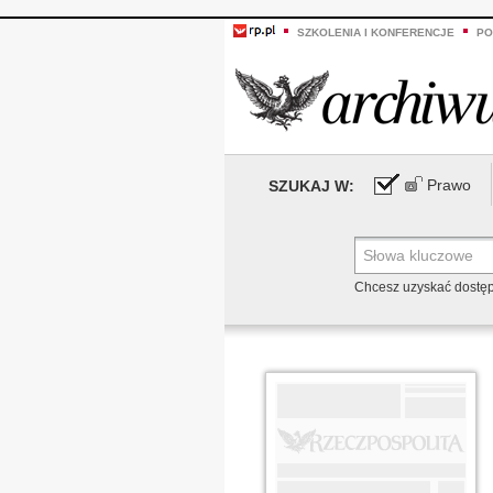
SZKOLENIA I KONFERENCJE
PO
Prawo
SZUKAJ W:
Chcesz uzyskać dostę