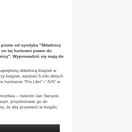
ło pismo od syndyka "Składnicy
on tej hurtowni prawo do
nicy". Wyprowadzić się mają do
największą składnicą książek w
y książek, wartości 5 mln złotych.
 hurtownie "Pro Libri" i "JVS" w
ożliwa -- twierdzi Jan Sieracki,
azyn, przystosować go do
y, że aby przewieźć te książki,