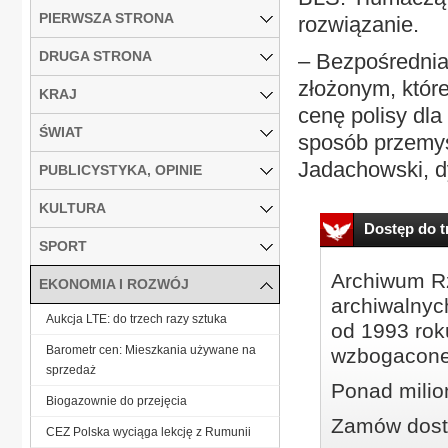
PIERWSZA STRONA
rozwiązanie.
DRUGA STRONA
– Bezpośrednia
złożonym, któr
KRAJ
cenę polisy dl
ŚWIAT
sposób przemyś
Jadachowski, dy
PUBLICYSTYKA, OPINIE
KULTURA
Dostęp do tr
SPORT
Archiwum Rz
EKONOMIA I ROZWÓJ
archiwalnyc
Aukcja LTE: do trzech razy sztuka
od 1993 roku
Barometr cen: Mieszkania używane na
wzbogacone
sprzedaż
Ponad milio
Biogazownie do przejęcia
Zamów dostę
CEZ Polska wyciąga lekcję z Rumunii