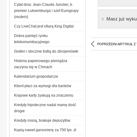
Cytat dnia: Jean-Claude Juncker, b.
premier Luksemburga i szef Eurogrupy
(reuters)
Masz już wyku
Czy LiveChat jest ofiarą King Digital
Dobra pamięć rynku
telekomunikacyjnego
POPRZEDNI ARTYKUŁ Z
Grafen i stocznie trafią do zbrojeniówki
Historia papierowego pieniądza
zaczyna się w Chinach
Kalendarium gospodarcze
Klient płaci za wymogi dla banków
Krajowe karty zyskują na znaczeniu
Kredyty hipoteczne nadal mamy dość
drogie
Kredyty rosną, brakuje depozytów
Kupią nawet garsonierę za 700 tys. zł