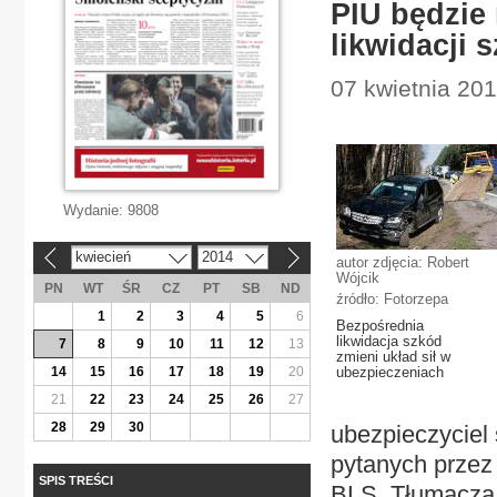
PIU będzie
likwidacji 
07 kwietnia 20
Wydanie:
9808
kwiecień
2014
«
»
autor zdjęcia: Robert
Wójcik
PN
WT
ŚR
CZ
PT
SB
ND
źródło: Fotorzepa
1
2
3
4
5
6
Bezpośrednia
likwidacja szkód
7
8
9
10
11
12
13
zmieni układ sił w
14
15
16
17
18
19
20
ubezpieczeniach
21
22
23
24
25
26
27
28
29
30
ubezpieczyciel
pytanych przez
SPIS TREŚCI
BLS. Tłumaczą t