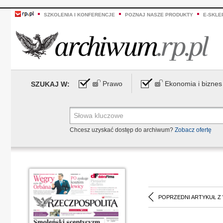
SZKOLENIA I KONFERENCJE
POZNAJ NASZE PRODUKTY
E-SKLE
Prawo
Ekonomia i biznes
SZUKAJ W:
Chcesz uzyskać dostęp do archiwum?
Zobacz ofertę
POPRZEDNI ARTYKUŁ Z