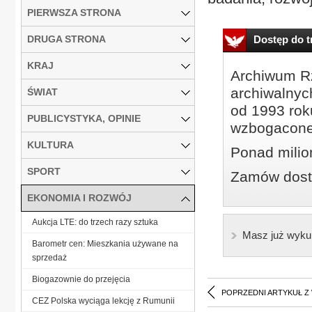
PIERWSZA STRONA
DRUGA STRONA
Dostęp do tr
KRAJ
Archiwum Rz
archiwalnyc
ŚWIAT
od 1993 roku
PUBLICYSTYKA, OPINIE
wzbogacone
KULTURA
Ponad milio
SPORT
Zamów dostę
EKONOMIA I ROZWÓJ
Aukcja LTE: do trzech razy sztuka
Masz już wyku
Barometr cen: Mieszkania używane na
sprzedaż
Biogazownie do przejęcia
POPRZEDNI ARTYKUŁ Z
CEZ Polska wyciąga lekcję z Rumunii