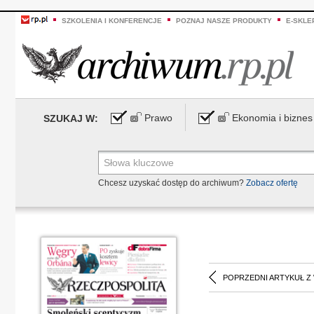
SZKOLENIA I KONFERENCJE
POZNAJ NASZE PRODUKTY
E-SKLE
Prawo
Ekonomia i biznes
SZUKAJ W:
Chcesz uzyskać dostęp do archiwum?
Zobacz ofertę
POPRZEDNI ARTYKUŁ Z