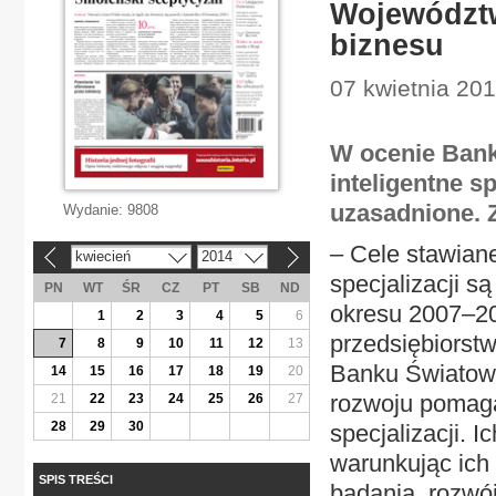
Województw
biznesu
07 kwietnia 20
W ocenie Bank
inteligentne s
uzasadnione. Z
Wydanie:
9808
– Cele stawiane
kwiecień
2014
«
»
specjalizacji s
PN
WT
ŚR
CZ
PT
SB
ND
okresu 2007–20
1
2
3
4
5
6
przedsiębiorst
7
8
9
10
11
12
13
Banku Światoweg
14
15
16
17
18
19
20
rozwoju pomaga
21
22
23
24
25
26
27
28
29
30
specjalizacji. 
warunkując ich
SPIS TREŚCI
badania, rozwój