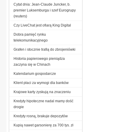
Cytat dnia: Jean-Claude Juncker, b.
premier Luksemburga i szef Eurogrupy
(reuters)
Czy LiveChat jest ofiarą King Digital
Dobra pamięć rynku
telekomunikacyjnego
Grafen i stocznie trafią do zbrojeniówki
Historia papierowego pieniądza
zaczyna się w Chinach
Kalendarium gospodarcze
Klient płaci za wymogi dla banków
Krajowe karty zyskują na znaczeniu
Kredyty hipoteczne nadal mamy dość
drogie
Kredyty rosną, brakuje depozytów
Kupią nawet garsonierę za 700 tys. zł