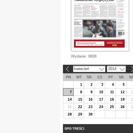
Wydanie:
9808
kwiecień
2014
«
»
PN
WT
ŚR
CZ
PT
SB
N
1
2
3
4
5
7
8
9
10
11
12
14
15
16
17
18
19
21
22
23
24
25
26
28
29
30
SPIS TREŚCI