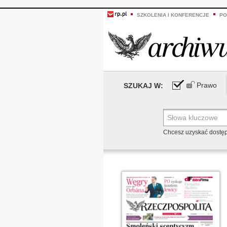
SZKOLENIA I KONFERENCJE
PO
Prawo
SZUKAJ W:
Chcesz uzyskać dostę