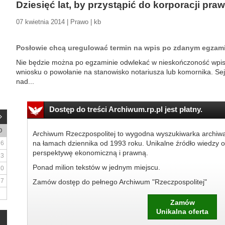
Dziesięć lat, by przystąpić do korporacji praw
07 kwietnia 2014 | Prawo | kb
Posłowie chcą uregulować termin na wpis po zdanym egza
Nie będzie można po egzaminie odwlekać w nieskończoność wpisu
wniosku o powołanie na stanowisko notariusza lub komornika. Se
nad...
Dostęp do treści Archiwum.rp.pl jest płatny.
D
Archiwum Rzeczpospolitej to wygodna wyszukiwarka archiw
na łamach dziennika od 1993 roku. Unikalne źródło wiedzy o
6
perspektywę ekonomiczną i prawną.
13
Ponad milion tekstów w jednym miejscu.
20
27
Zamów dostęp do pełnego Archiwum "Rzeczpospolitej"
Zamów
Unikalna oferta