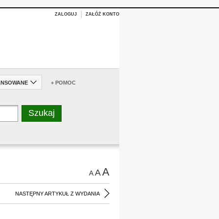
ZALOGUJ
ZAŁÓŻ KONTO
ANSOWANE
+ POMOC
A
A
A
NASTĘPNY ARTYKUŁ Z WYDANIA