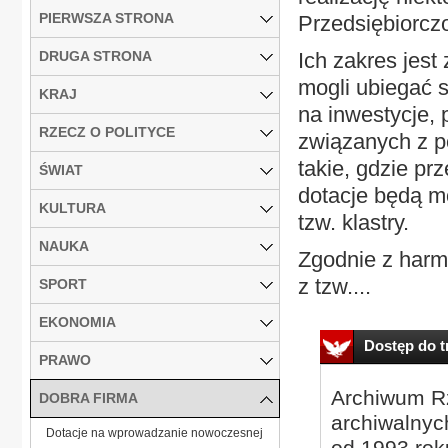
PIERWSZA STRONA
Przedsiębiorczo
DRUGA STRONA
Ich zakres jest
mogli ubiegać s
KRAJ
na inwestycje,
RZECZ O POLITYCE
związanych z p
takie, gdzie pr
ŚWIAT
dotacje będą mo
KULTURA
tzw. klastry.
NAUKA
Zgodnie z har
z tzw....
SPORT
EKONOMIA
Dostęp do tr
PRAWO
Archiwum Rz
DOBRA FIRMA
archiwalnyc
Dotacje na wprowadzanie nowoczesnej
od 1993 roku