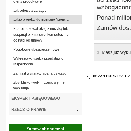
oferty produktowej
wzbogacone
Jak odejść z zarządu
Ponad milio
Jakie projekty dofinansuje Agencja
Zamów dostę
Kto rozpakował płytę z muzyką lub
ściągnął plik na swój komputer, nie
odstąpi od umowy
Pogotowie ubezpieczeniowe
Masz już wyku
Wykresówki trzeba przedstawić
inspektorom
Zamiast wynająć, można użyczyć
POPRZEDNI ARTYKUŁ Z
Zbyt blisko wody niczego się nie
wybuduje
EKSPERT KSIĘGOWEGO
RZECZ O PRAWIE
Zamów abonament