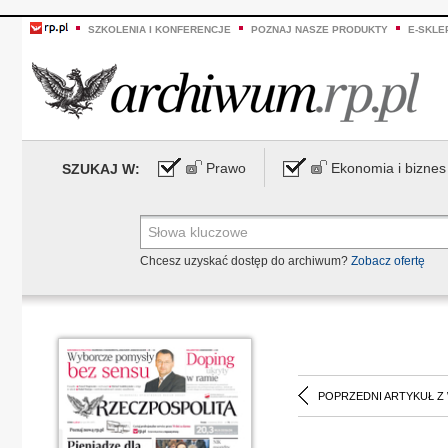
SZKOLENIA I KONFERENCJE
POZNAJ NASZE PRODUKTY
E-SKLE
Prawo
Ekonomia i biznes
SZUKAJ W:
Chcesz uzyskać dostęp do archiwum?
Zobacz ofertę
POPRZEDNI ARTYKUŁ Z