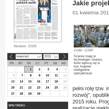
Jakie proje
01 kwietnia 201
Wydanie:
10105
źródło: 123RF
Szanse mają te
kwiecień
2015
«
»
technologie i branże,
które wpiszą się w
PN
WT
ŚR
CZ
PT
SB
ND
tzw. krajowe
1
2
3
4
5
inteligentne
specjalizacje
6
7
8
9
10
11
12
13
14
15
16
17
18
19
pełni rolę tzw. 
20
21
22
23
24
25
26
27
28
29
30
rozwój", opubl
2015 roku. Prog
SPIS TREŚCI
realizację nie