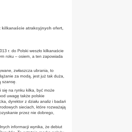
kilkanaście atrakcyjnych ofert,
13 r. do Polski weszło kilkanaście
m roku – osiem, a ten zapowiada
ywane, zwłaszcza ubrania, to
dążanie za modą, jest już tak duża,
ą szansę.
się na rynku kilka, być może
pod uwagę także polskie
a, dyrektor z działu analiz i badań
odowych sieciach, które rozważają
pozyskanie przez nie dobrego,
nych informacji wynika, że debiut