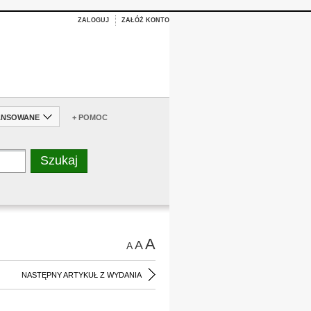
ZALOGUJ
ZAŁÓŻ KONTO
ANSOWANE
+ POMOC
A
A
A
NASTĘPNY ARTYKUŁ Z WYDANIA