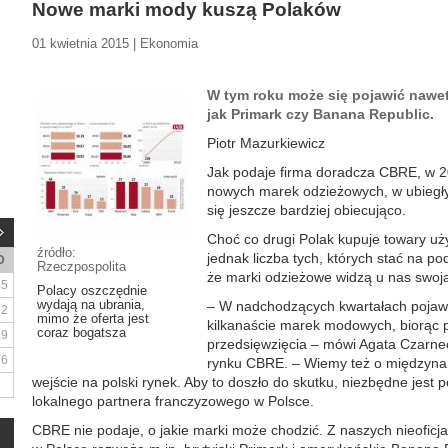
Nowe marki mody kuszą Polaków
01 kwietnia 2015 | Ekonomia
W tym roku może się pojawić nawet 
jak Primark czy Banana Republic.
Piotr Mazurkiewicz
Jak podaje firma doradcza CBRE, w 20
nowych marek odzieżowych, w ubiegły
się jeszcze bardziej obiecująco.
Choć co drugi Polak kupuje towary uż
źródło:
jednak liczba tych, których stać na po
D
Rzeczpospolita
że marki odzieżowe widzą u nas swoj
5
Polacy oszczędnie
wydają na ubrania,
– W nadchodzących kwartałach pojawi 
12
mimo że oferta jest
kilkanaście marek modowych, biorąc 
coraz bogatsza
19
przedsięwzięcia – mówi Agata Czarneck
26
rynku CBRE. – Wiemy też o międzynar
wejście na polski rynek. Aby to doszło do skutku, niezbędne jest 
lokalnego partnera franczyzowego w Polsce.
CBRE nie podaje, o jakie marki może chodzić. Z naszych nieoficjal