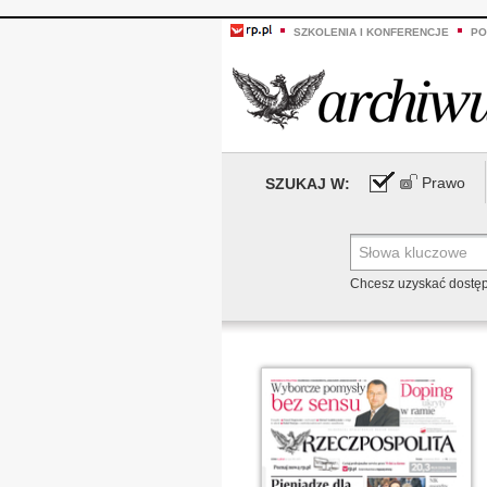
SZKOLENIA I KONFERENCJE
PO
Prawo
SZUKAJ W:
Chcesz uzyskać dostę