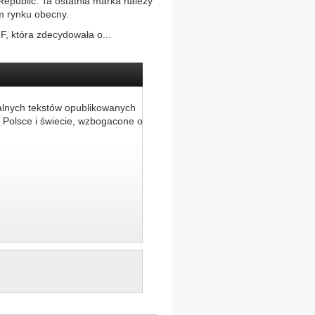
Republic. Ta ostatnia marka należy
ym rynku obecny.
F, która zdecydowała o...
alnych tekstów opublikowanych
 Polsce i świecie, wzbogacone o