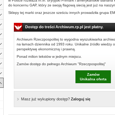
w Polsce rozważa m.in. brytyjski Primark i amerykańskie Banana 
do koncernu GAP, który ze swoją flagową siecią jest już na nasz
Sklepy tej marki oraz jeszcze sześciu innych prowadziła grupa EM
Dostęp do treści Archiwum.rp.pl jest płatny.
Archiwum Rzeczpospolitej to wygodna wyszukiwarka archiw
na łamach dziennika od 1993 roku. Unikalne źródło wiedzy o
perspektywę ekonomiczną i prawną.
Ponad milion tekstów w jednym miejscu.
Zamów dostęp do pełnego Archiwum "Rzeczpospolitej"
Zamów
Unikalna oferta
Masz już wykupiony dostęp?
Zaloguj się