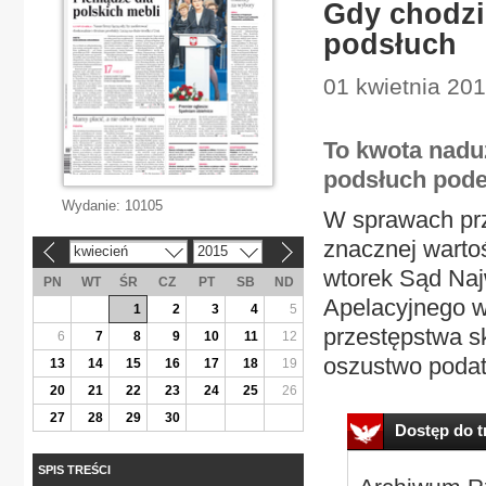
Gdy chodzi
podsłuch
01 kwietnia 20
To kwota nadu
podsłuch pode
Wydanie:
10105
W sprawach pr
znacznej warto
kwiecień
2015
«
»
wtorek Sąd Naj
PN
WT
ŚR
CZ
PT
SB
ND
Apelacyjnego w
1
2
3
4
5
przestępstwa s
6
7
8
9
10
11
12
oszustwo podat
13
14
15
16
17
18
19
20
21
22
23
24
25
26
27
28
29
30
Dostęp do tr
SPIS TREŚCI