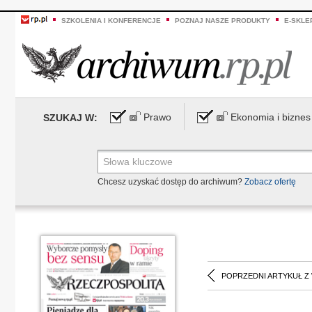
SZKOLENIA I KONFERENCJE
POZNAJ NASZE PRODUKTY
E-SKLE
Prawo
Ekonomia i biznes
SZUKAJ W:
Chcesz uzyskać dostęp do archiwum?
Zobacz ofertę
POPRZEDNI ARTYKUŁ Z