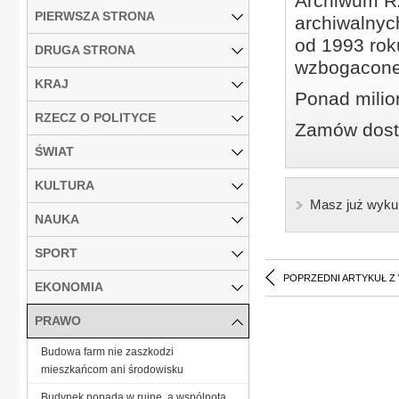
Archiwum Rz
PIERWSZA STRONA
archiwalnyc
od 1993 roku
DRUGA STRONA
wzbogacone
KRAJ
Ponad milio
RZECZ O POLITYCE
Zamów dostę
ŚWIAT
KULTURA
Masz już wyku
NAUKA
SPORT
POPRZEDNI ARTYKUŁ Z
EKONOMIA
PRAWO
Budowa farm nie zaszkodzi
mieszkańcom ani środowisku
Budynek popada w ruinę, a wspólnota