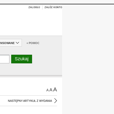
ZALOGUJ
ZAŁÓŻ KONTO
ANSOWANE
+ POMOC
A
A
A
NASTĘPNY ARTYKUŁ Z WYDANIA