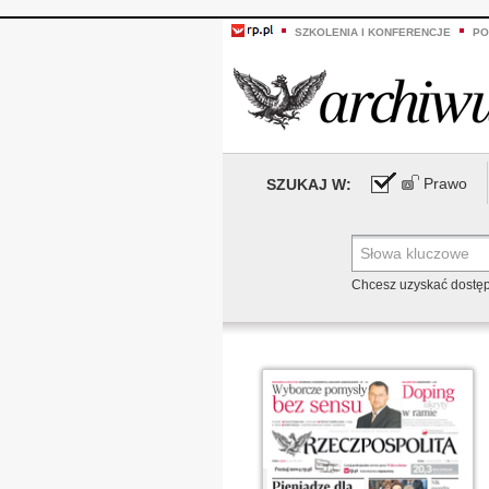
SZKOLENIA I KONFERENCJE
PO
Prawo
SZUKAJ W:
Chcesz uzyskać dostę