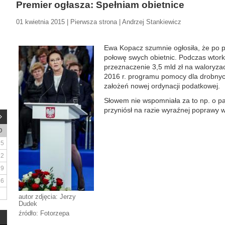
Premier ogłasza: Spełniam obietnice
01 kwietnia 2015 | Pierwsza strona | Andrzej Stankiewicz
Ewa Kopacz szumnie ogłosiła, że po p
połowę swych obietnic. Podczas wtork
przeznaczenie 3,5 mld zł na waloryzac
2016 r. programu pomocy dla drobnyc
założeń nowej ordynacji podatkowej.
Słowem nie wspomniała za to np. o pa
przyniósł na razie wyraźnej poprawy 
D
5
12
19
26
autor zdjęcia: Jerzy
Dudek
źródło: Fotorzepa